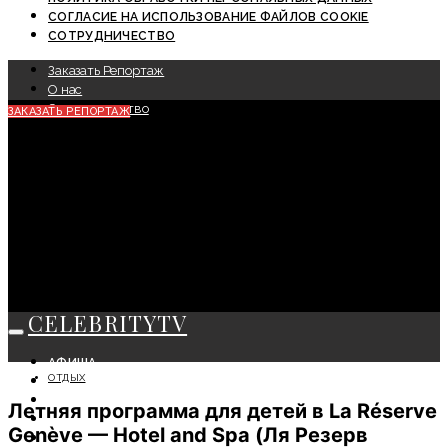
СОГЛАСИЕ НА ИСПОЛЬЗОВАНИЕ ФАЙЛОВ COOKIE
СОТРУДНИЧЕСТВО
Заказать Репортаж
О нас
Сотрудничество
ЗАКАЗАТЬ РЕПОРТАЖ
CELEBRITYTV
АФИША
ОТДЫХ
СОБЫТИЯ
КРАСОТА
Летняя программа для детей в La Réserve
МОДА
Genève — Hotel and Spa (Ля Резерв
ЛИЧНОСТЬ