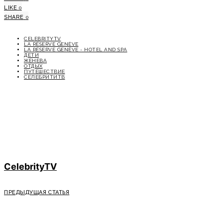
LIKE
0
SHARE
0
CELEBRITYTV
LA RÉSERVE GENÈVE
LA RÉSERVE GENÈVE - HOTEL AND SPA
ДЕТИ
ЖЕНЕВА
ОТДЫХ
ПУТЕШЕСТВИЕ
СЕЛЕБРИТИТВ
CelebrityTV
ПРЕДЫДУЩАЯ СТАТЬЯ