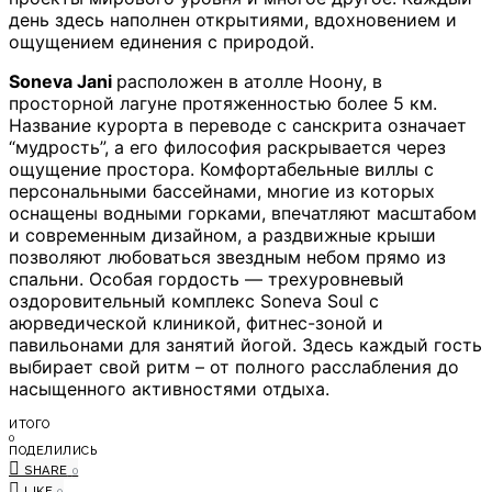
день здесь наполнен открытиями, вдохновением и
ощущением единения с природой.
Soneva Jani
расположен в атолле Ноону, в
просторной лагуне протяженностью более 5 км.
Название курорта в переводе с санскрита означает
“мудрость”, а его философия раскрывается через
ощущение простора. Комфортабельные виллы с
персональными бассейнами, многие из которых
оснащены водными горками, впечатляют масштабом
и современным дизайном, а раздвижные крыши
позволяют любоваться звездным небом прямо из
спальни. Особая гордость — трехуровневый
оздоровительный комплекс Soneva Soul с
аюрведической клиникой, фитнес-зоной и
павильонами для занятий йогой. Здесь каждый гость
выбирает свой ритм – от полного расслабления до
насыщенного активностями отдыха.
ИТОГО
0
ПОДЕЛИЛИСЬ
SHARE
0
LIKE
0