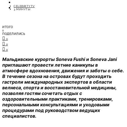
ОТДЫХ
CELEBRITYTV
СОВЕТЫ ЭКСПЕРТОВ
3 МИНУТЫ
ИТОГО
0
ПОДЕЛИЛИСЬ
0
0
0
Мальдивские курорты Soneva Fushi и Soneva Jani
приглашают провести летние каникулы в
атмосфере вдохновения, движения и заботы о себе.
В течение сезона на островах будут проходить
гастроли международных экспертов в области
велнеса, спорта и восстановительной медицины,
позволяя гостям сочетать отдых с
оздоровительными практиками, тренировками,
персональными консультациями и уходовыми
процедурами под руководством ведущих
специалистов.