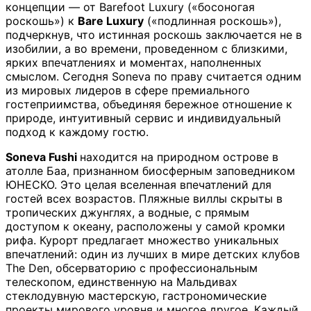
концепции — от Barefoot Luxury («босоногая
роскошь») к
Bare Luxury
(«подлинная роскошь»),
подчеркнув, что истинная роскошь заключается не в
изобилии, а во времени, проведенном с близкими,
ярких впечатлениях и моментах, наполненных
смыслом. Сегодня Soneva по праву считается одним
из мировых лидеров в сфере премиального
гостеприимства, объединяя бережное отношение к
природе, интуитивный сервис и индивидуальный
подход к каждому гостю.
Soneva Fushi
находится на природном острове в
атолле Баа, признанном биосферным заповедником
ЮНЕСКО. Это целая вселенная впечатлений для
гостей всех возрастов. Пляжные виллы скрыты в
тропических джунглях, а водные, с прямым
доступом к океану, расположены у самой кромки
рифа. Курорт предлагает множество уникальных
впечатлений: один из лучших в мире детских клубов
The Den, обсерваторию с профессиональным
телескопом, единственную на Мальдивах
стеклодувную мастерскую, гастрономические
проекты мирового уровня и многое другое. Каждый