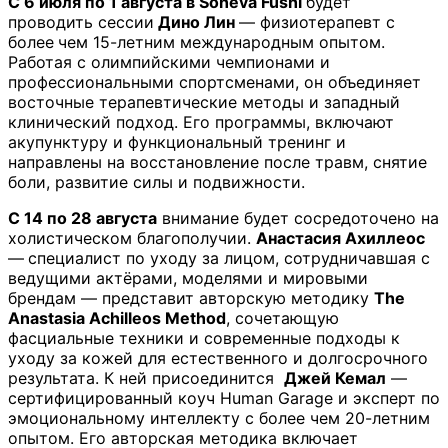
C 6 июля по 1 августа в Soneva Fushi
будет
проводить сессии
Дино Лин
— физиотерапевт с
более
чем 15-летним международным опытом.
Работая с олимпийскими чемпионами и
профессиональными спортсменами, он объединяет
восточные терапевтические методы и западный
клинический подход. Его программы, включают
акупунктуру и функциональный тренинг и
направлены на восстановление после травм, снятие
боли, развитие силы и подвижности.
С 14 по 28 августа
внимание будет сосредоточено на
холистическом благополучии.
Анастасия Ахиллеос
—
специалист по уходу за лицом, сотрудничавшая с
ведущими актёрами, моделями и мировыми
брендам — представит авторскую методику
The
Anastasia Achilleos Method
, сочетающую
фасциальные техники и современные подходы к
уходу за кожей для естественного и долгосрочного
результата. К ней присоединится
Джей Кемал
—
сертифицированный коуч Human Garage и эксперт по
эмоциональному интеллекту с более чем 20-летним
опытом. Его авторская методика включает