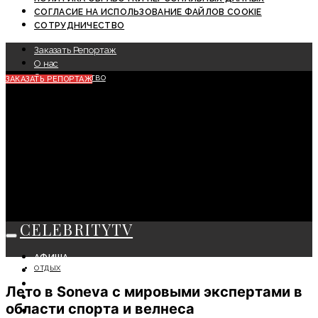
СОГЛАСИЕ НА ИСПОЛЬЗОВАНИЕ ФАЙЛОВ COOKIE
СОТРУДНИЧЕСТВО
Заказать Репортаж
О нас
Сотрудничество
ЗАКАЗАТЬ РЕПОРТАЖ
CELEBRITYTV
АФИША
ОТДЫХ
СОБЫТИЯ
КРАСОТА
Лето в Soneva с мировыми экспертами в
МОДА
области спорта и велнеса
ЛИЧНОСТЬ