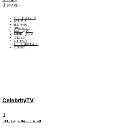
SHARE
0
CELEBRITYTV
SONEVA
ВЕЛНЕС
ЗДОРОВЬЕ
МАЛЬДИВЫ
МЕДИЦИНА
ОТДЫХ
ОТПУСК
СЕЛЕБРИТИТВ
СПОРТ
CelebrityTV
ПРЕДЫДУЩАЯ СТАТЬЯ