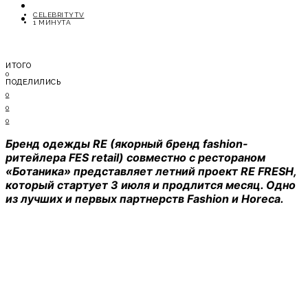
ОТДЫХ
CELEBRITYTV
СОВЕТЫ ЭКСПЕРТОВ
1 МИНУТА
ИТОГО
0
ПОДЕЛИЛИСЬ
0
0
0
Бренд одежды RE (якорный бренд fashion-
ритейлера FES retail) совместно с рестораном
«Ботаника» представляет летний проект RE FRESH,
который стартует 3 июля и продлится месяц. Одно
из лучших и первых партнерств Fashion и Horeca.