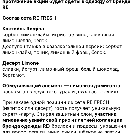
протяжение акции будет одеты в одежду от бренда
RE
.
Состав сета RE FRESH
Коктейль Re:gina
сорбет лимон-лайм, игристое вино, сливочная
лимончелло, белок.
Доступен также в безалкогольной версии: сорбет
лимон-лайм, тоник, лимонный фреш, белок.
Десерт Limone
сливки, йогурт, лимонный фреш, белый шоколад,
бергамот.
Объединяющий элемент — лимонная доминанта
,
раскрытая в двух текстурах и двух настроениях.
При заказе одной позиции из сета RE FRESH
(напиток или десерт) гость получает уникальную
скретч-карту. Стирая защитный слой,
участник
мгновенно узнаёт свой
приз из летней коллекции
бренда одежды RE:
брелоки и подвесы, украшения
для волос, серьги, мини-сумки, шёлковые платки,