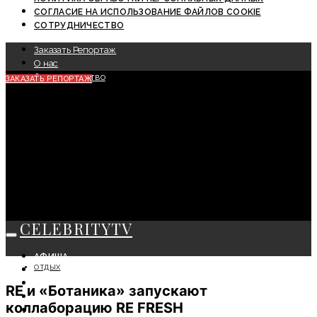
СОГЛАСИЕ НА ИСПОЛЬЗОВАНИЕ ФАЙЛОВ COOKIE
СОТРУДНИЧЕСТВО
Заказать Репортаж
О нас
Сотрудничество
ЗАКАЗАТЬ РЕПОРТАЖ
CELEBRITYTV
АФИША
ОТДЫХ
СОБЫТИЯ
КРАСОТА
RE и «Ботаника» запускают
МОДА
коллаборацию RE FRESH
ЛИЧНОСТЬ