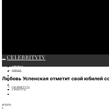
CELEBRITYTV
АФИША
АФИША
СОБЫТИЯ
КРАСОТА
Любовь Успенская отметит свой юбилей с
МОДА
ЛИЧНОСТЬ
CELEBRITYTV
ОТДЫХ
2 МИНУТЫ
СОВЕТЫ ЭКСПЕРТОВ
ИТОГО
0