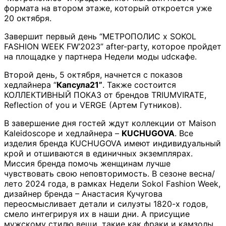
формата на втором этаже, который откроется уже
20 октября.
Завершит первый день “МЕТРОПОЛИС x SOKOL
FASHION WEEK FW’2023” after-party, которое пройдет
на площадке у партнера Недели моды udcкафе.
Второй день, 5 октября, начнется с показов
хедлайнера “
Капсула21”
. Также состоится
КОЛЛЕКТИВНЫЙ ПОКАЗ от брендов TRIUMVIRATE,
Reflection of you и VERGE (Артем Гутников).
В завершение дня гостей ждут коллекции от Maison
Kaleidoscope и хедлайнера –
KUCHUGOVA
. Все
изделия бренда KUCHUGOVA имеют индивидуальный
крой и отшиваются в единичных экземплярах.
Миссия бренда помочь женщинам лучше
чувствовать свою неповторимость. В сезоне весна/
лето 2024 года, в рамках Недели Sokol Fashion Week,
дизайнер бренда – Анастасия Кучугова
переосмысливает детали и силуэты 1820-х годов,
смело интегрируя их в наши дни. А присущие
мужскому стилю вещи, такие как фраки и камзолы,