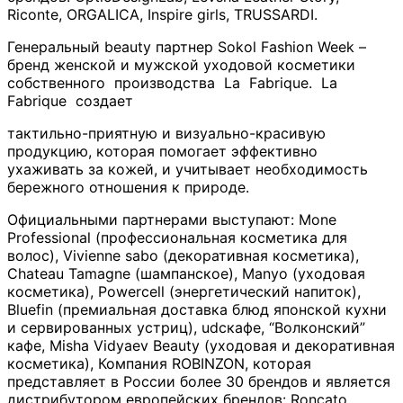
Riconte, ORGALICA, Inspire girls, TRUSSARDI.
Генеральный beauty партнер Sokol Fashion Week –
бренд женской и мужской уходовой косметики
собственного производства La Fabrique. La
Fabrique создает
тактильно-приятную и визуально-красивую
продукцию, которая помогает эффективно
ухаживать за кожей, и учитывает необходимость
бережного отношения к природе.
Официальными партнерами выступают: Mone
Professional (профессиональная косметика для
волос), Vivienne sabo (декоративная косметика),
Chateau Tamagne (шампанское), Manyo (уходовая
косметика), Powercell (энергетический напиток),
Bluefin (премиальная доставка блюд японской кухни
и сервированных устриц), udcкафе, “Волконский”
кафе, Misha Vidyaev Beauty (уходовая и декоративная
косметика), Компания ROBINZON, которая
представляет в России более 30 брендов и является
дистрибутором европейских брендов: Roncato,