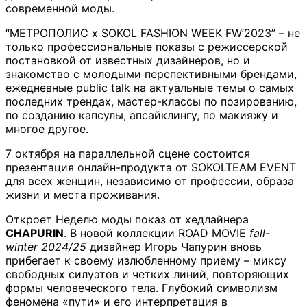
современной моды.
“МЕТРОПОЛИС x SOKOL FASHION WEEK FW’2023” – не
только профессиональные показы с режиссерской
постановкой от известных дизайнеров, но и
знакомство с молодыми перспективными брендами,
ежедневные public talk на актуальные темы о самых
последних трендах, мастер-классы по позированию,
по созданию капсулы, апсайклингу, по макияжу и
многое другое.
7 октября на параллельной сцене состоится
презентация онлайн-продукта от SOKOLTEAM EVENT
для всех женщин, независимо от профессии, образа
жизни и места проживания.
Откроет Неделю моды показ от хедлайнера
CHAPURIN
. В новой коллекции ROAD MOVIE
fall-
winter 2024/25
дизайнер Игорь Чапурин вновь
прибегает к своему излюбленному приему – миксу
свободных силуэтов и четких линий, повторяющих
формы человеческого тела. Глубокий символизм
феномена «пути» и его интерпретация в