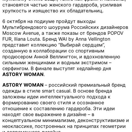
становятся частью женского гардероба, усиливая
хрупкость и изящество их обладательниц.
6 октября на подиуме пройдут выходы
Мультибрендового шоурума Российских дизайнеров
Moscow Avenue, а также показы от брендов POPOV
FUR, Iliana Louta. Бренд WAI by Anna Vellington
представит коллекцию “Выбирай сердцем”,
созданную в коллаборации со спортивным
продюсером Анной Веллингтон, и вдохновленную
сильными женщинами и водным экстримом –
серфингом. В финале выступят хедлайнер дня
ASTORY WOMAN
.
ASTORY WOMAN
– российский премиальный бренд
одежды в стиле smart casual. В основе бренда
заложены идеи интеллектуального подхода к
формированию своего стиля и осознанное
отношение к составлению гардероба. Эти идеи
находят свое выражение в дизайне – в
концептуальном минимализме, деконструктивизме и
неоклассике, построенных на принципах геометрии