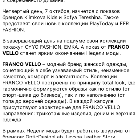
и современного дизайна.
Четвертый день, 7 октября, начнется с показов
брендов Klimkova Kids и Sofya Tereshina. Также
представят свои новые коллекции PlayToday и EFR
FASHION.
В завершающий день на подиуме свои коллекции
покажут OYYO FASHION, EMKA. А показ от
FRANCO
VELLO
станет ярким окончанием Недели моды.
FRANCO VELLO
– модный бренд женской одежды,
сочетающий в себе узнаваемый стиль, неизменное
качество, комфорт и элегантность. Коллекции
FRANCO VELLO построены по принципу total look, где
гармонично формируются образы как по стилю (от
спорт-шика до бизнеса), так и по наполнению (от
топа до верхней одежды). В каждой капсуле
присутствуют характерные для FRANCO VELLO
направления: трикотажные изделия, деним и верхняя
одежда
В рамках Недели моды будут работать шоурумы от
брендов: OpticDesignLab, Levsha Leather Story,