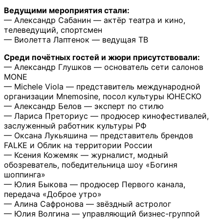
Ведущими мероприятия стали:
— Александр Сабанин — актёр театра и кино,
телеведущий, спортсмен
— Виолетта Лаптенок — ведущая ТВ
Среди почётных гостей и жюри присутствовали:
— Александр Глушков — основатель сети салонов
MONE
— Michele Viola — представитель международной
организации Mnemosine, посол культуры ЮНЕСКО
— Александр Белов — эксперт по стилю
— Лариса Преториус — продюсер кинофестивалей,
заслуженный работник культуры РФ
— Оксана Лукьяшина — представитель брендов
FALKE и Облик на территории России
— Ксения Кожемяк — журналист, модный
обозреватель, победительница шоу «Богиня
шоппинга»
— Юлия Быкова — продюсер Первого канала,
передача «Доброе утро»
— Алина Сафронова — звёздный астролог
— Юлия Волгина — управляющий бизнес-группой