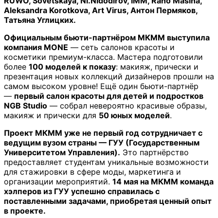
RUWO, Sovetskaya, Ni.Nidodirov, IMM, Rano Masina,
Aleksandra Korotkova, Art Virus, Антон Пермяков,
Татьяна Углицких.
Официальным бьюти-партнёром МКММ выступила
компания MONE
— сеть салонов красоты и
косметики премиум-класса. Мастера подготовили
более
100 моделей к показу
: макияж, прически и
презентация новых коллекций дизайнеров прошли на
самом высоком уровне! Ещё один бьюти-партнёр
—
первый салон красоты для детей и подростков
NGB Studio
— собрал невероятно красивые образы,
макияж и прически для
50 юных моделей
.
Проект МКММ уже не первый год сотрудничает с
ведущим вузом страны — ГУУ (Государственным
Университетом Управления).
Это партнёрство
предоставляет студентам уникальные возможности
для стажировки в сфере моды, маркетинга и
организации мероприятий.
14 мая на МКММ команда
хэлперов из ГУУ успешно справилась с
поставленными задачами, приобретая ценный опыт
в проекте.