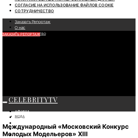
СОГЛАСИЕ НА ИСПОЛЬЗОВАНИЕ ФАЙЛОВ COOKIE
СОТРУДНИЧЕСТВО
Заказать Репортаж
О нас
Сотрудничество
ЗАКАЗАТЬ РЕПОРТАЖ
CELEBRITYTV
АФИША
МОДА
СОБЫТИЯ
КРАСОТА
Международный «Московский Конкурс
МОДА
Молодых Модельеров» XIII
ЛИЧНОСТЬ