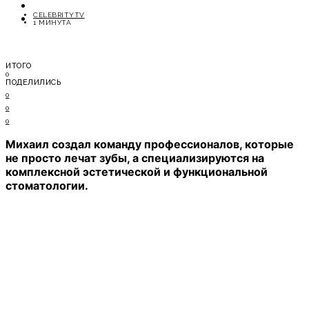
ОТДЫХ
CELEBRITYTV
СОВЕТЫ ЭКСПЕРТОВ
1 МИНУТА
ИТОГО
0
ПОДЕЛИЛИСЬ
0
0
0
Михаил создал команду профессионалов, которые
не просто лечат зубы, а специализируются на
комплексной эстетической и функциональной
стоматологии.