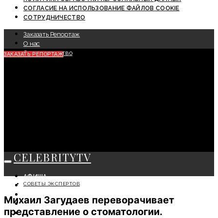
СОГЛАСИЕ НА ИСПОЛЬЗОВАНИЕ ФАЙЛОВ COOKIE
СОТРУДНИЧЕСТВО
Заказать Репортаж
О нас
Сотрудничество
ЗАКАЗАТЬ РЕПОРТАЖ
CELEBRITYTV
АФИША
СОВЕТЫ ЭКСПЕРТОВ
СОБЫТИЯ
КРАСОТА
Михаил Загудаев переворачивает
МОДА
представление о стоматологии.
ЛИЧНОСТЬ