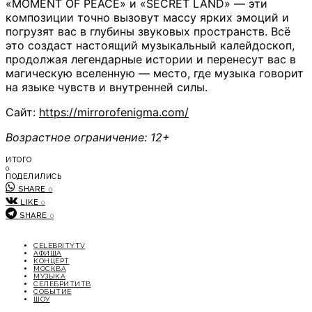
«MOMENT OF PEACE» и «SECRET LAND» — эти
композиции точно вызовут массу ярких эмоций и
погрузят вас в глубины звуковых пространств. Всё
это создаст настоящий музыкальный калейдоскоп,
продолжая легендарные истории и перенесут вас в
магическую вселенную — место, где музыка говорит
на языке чувств и внутренней силы.
Сайт:
https://mirrorofenigma.com/
Возрастное ограничение: 12+
ИТОГО
0
ПОДЕЛИЛИСЬ
SHARE
0
LIKE
0
SHARE
0
CELEBRITYTV
АФИША
КОНЦЕРТ
МОСКВА
МУЗЫКА
СЕЛЕБРИТИТВ
СОБЫТИЕ
ШОУ