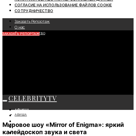
СОГЛАСИЕ НА ИСПОЛЬЗОВАНИЕ ФАЙЛОВ COOKIE
СОТРУДНИЧЕСТВО
Заказать Репортаж
О нас
Сотрудничество
ЗАКАЗАТЬ РЕПОРТАЖ
CELEBRITYTV
АФИША
АФИША
СОБЫТИЯ
КРАСОТА
Мировое шоу «Mirror of Enigma»: яркий
МОДА
калейдоскоп звука и света
ЛИЧНОСТЬ