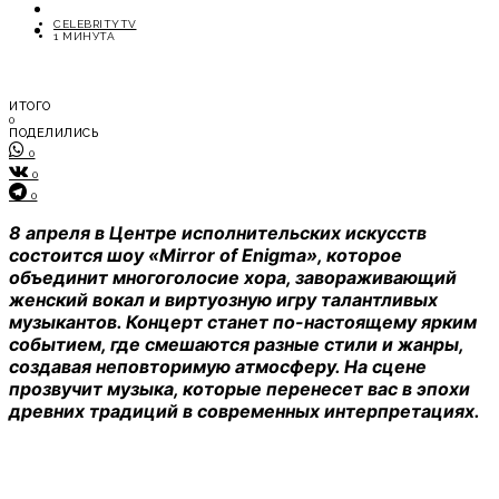
ОТДЫХ
CELEBRITYTV
СОВЕТЫ ЭКСПЕРТОВ
1 МИНУТА
ИТОГО
0
ПОДЕЛИЛИСЬ
0
0
0
8 апреля в Центре исполнительских искусств
состоится шоу «Mirror of Enigma», которое
объединит многоголосие хора, завораживающий
женский вокал и виртуозную игру талантливых
музыкантов. Концерт станет по-настоящему ярким
событием, где смешаются разные стили и жанры,
создавая неповторимую атмосферу. На сцене
прозвучит музыка, которые перенесет вас в эпохи
древних традиций в современных интерпретациях.