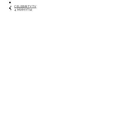
ОТДЫХ
CELEBRITYTV
СОВЕТЫ ЭКСПЕРТОВ
4 МИНУТЫ