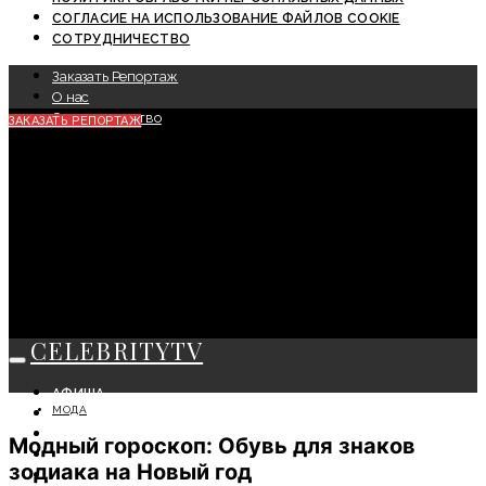
СОГЛАСИЕ НА ИСПОЛЬЗОВАНИЕ ФАЙЛОВ COOKIE
СОТРУДНИЧЕСТВО
Заказать Репортаж
О нас
Сотрудничество
ЗАКАЗАТЬ РЕПОРТАЖ
CELEBRITYTV
АФИША
МОДА
СОБЫТИЯ
КРАСОТА
Модный гороскоп: Обувь для знаков
МОДА
зодиака на Новый год
ЛИЧНОСТЬ