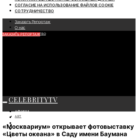
СОГЛАСИЕ НА ИСПОЛЬЗОВАНИЕ ФАЙЛОВ COOKIE
СОТРУДНИЧЕСТВО
Заказать Репортаж
О нас
Сотрудничество
ЗАКАЗАТЬ РЕПОРТАЖ
CELEBRITYTV
АФИША
ART
СОБЫТИЯ
КРАСОТА
«Москвариум» открывает фотовыставку
МОДА
«Цветы океана» в Саду имени Баумана
ЛИЧНОСТЬ