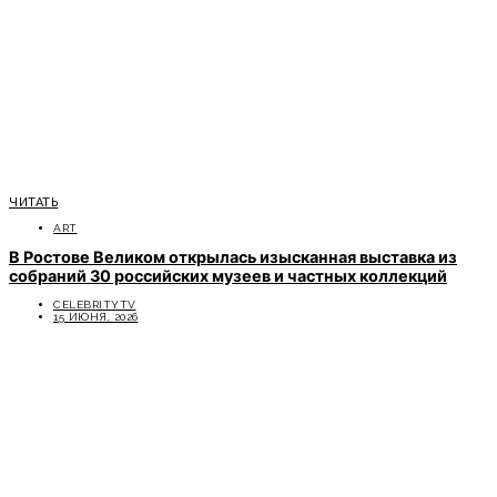
ЧИТАТЬ
ART
В Ростове Великом открылась изысканная выставка из
собраний 30 российских музеев и частных коллекций
CELEBRITYTV
15 ИЮНЯ, 2026