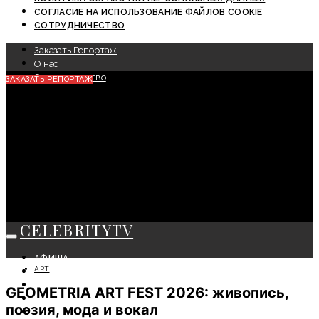
СОГЛАСИЕ НА ИСПОЛЬЗОВАНИЕ ФАЙЛОВ COOKIE
СОТРУДНИЧЕСТВО
Заказать Репортаж
О нас
Сотрудничество
ЗАКАЗАТЬ РЕПОРТАЖ
CELEBRITYTV
АФИША
ART
СОБЫТИЯ
КРАСОТА
GEOMETRIA ART FEST 2026: живопись,
МОДА
поэзия, мода и вокал
ЛИЧНОСТЬ