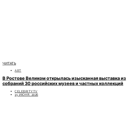
ЧИТАТЬ
ART
В Ростове Великом открылась изысканная выставка из
собраний 30 российских музеев и частных коллекций
CELEBRITYTV
15 ИЮНЯ, 2026