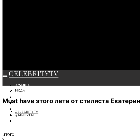
CELEBRITYTV
АФИША
МОДА
СОБЫТИЯ
КРАСОТА
Must have этого лета от стилиста Екатери
МОДА
ЛИЧНОСТЬ
CELEBRITYTV
ОТДЫХ
4 МИНУТЫ
СОВЕТЫ ЭКСПЕРТОВ
ИТОГО
0