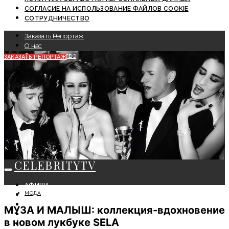
СОГЛАСИЕ НА ИСПОЛЬЗОВАНИЕ ФАЙЛОВ COOKIE
СОТРУДНИЧЕСТВО
Заказать Репортаж
О нас
Сотрудничество
ЗАКАЗАТЬ РЕПОРТАЖ
CELEBRITYTV
АФИША
МОДА
СОБЫТИЯ
КРАСОТА
МУЗА И МАЛЫШ: коллекция-вдохновение
МОДА
в новом лукбуке SELA
ЛИЧНОСТЬ