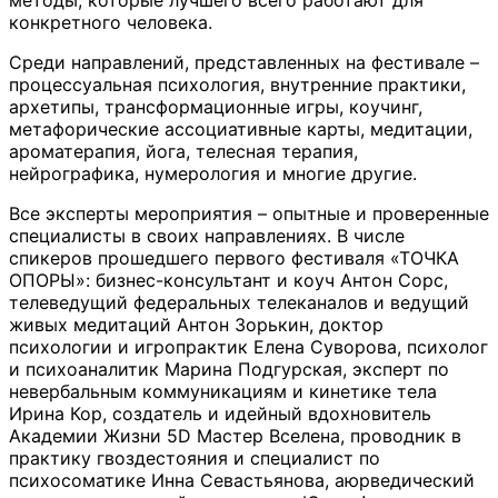
методы, которые лучшего всего работают для
конкретного человека.
Среди направлений, представленных на фестивале –
процессуальная психология, внутренние практики,
архетипы, трансформационные игры, коучинг,
метафорические ассоциативные карты, медитации,
ароматерапия, йога, телесная терапия,
нейрографика, нумерология и многие другие.
Все эксперты мероприятия – опытные и проверенные
специалисты в своих направлениях. В числе
спикеров прошедшего первого фестиваля «ТОЧКА
ОПОРЫ»: бизнес-консультант и коуч Антон Сорс,
телеведущий федеральных телеканалов и ведущий
живых медитаций Антон Зорькин, доктор
психологии и игропрактик Елена Суворова, психолог
и психоаналитик Марина Подгурская, эксперт по
невербальным коммуникациям и кинетике тела
Ирина Кор, создатель и идейный вдохновитель
Академии Жизни 5D Мастер Вселена, проводник в
практику гвоздестояния и специалист по
психосоматике Инна Севастьянова, аюрведический