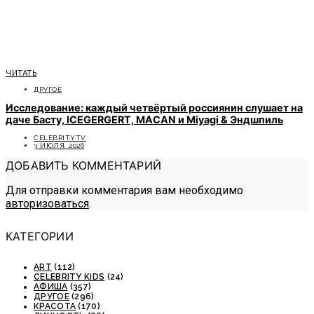
ЧИТАТЬ
ДРУГОЕ
Исследование: каждый четвёртый россиянин слушает на
даче Басту, ICEGERGERT, MACAN и Miyagi & Эндшпиль
CELEBRITYTV
3 ИЮЛЯ, 2026
ДОБАВИТЬ КОММЕНТАРИЙ
Для отправки комментария вам необходимо
авторизоваться
.
КАТЕГОРИИ
ART
(112)
CELEBRITY KIDS
(24)
АФИША
(357)
ДРУГОЕ
(296)
КРАСОТА
(170)