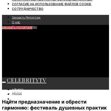
СОГЛАСИЕ НА ИСПОЛЬЗОВАНИЕ ФАЙЛОВ COOKIE
СОТРУДНИЧЕСТВО
Заказать Репортаж
О нас
Сотрудничество
ЗАКАЗАТЬ РЕПОРТАЖ
CELEBRITYTV
АФИША
ДРУГОЕ
СОБЫТИЯ
КРАСОТА
Найти предназначение и обрести
МОДА
гармонию: фестиваль душевных практик
ЛИЧНОСТЬ