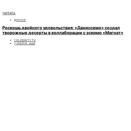
ЧИТАТЬ
ДРУГОЕ
Роскошь двойного удовольствия: «Даниссимо» создал
творожные десерты в коллаборации с эскимо «Магнат»
CELEBRITYTV
7 ИЮЛЯ, 2026