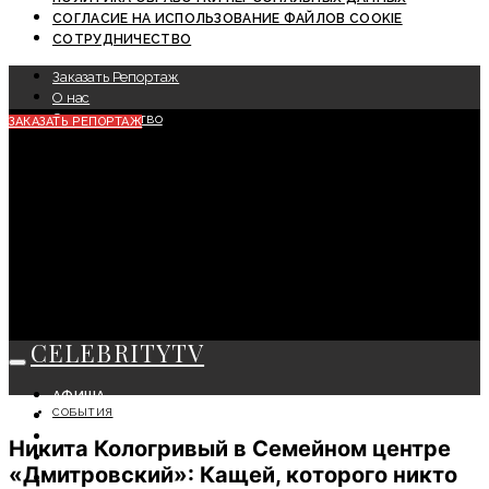
СОГЛАСИЕ НА ИСПОЛЬЗОВАНИЕ ФАЙЛОВ COOKIE
СОТРУДНИЧЕСТВО
Заказать Репортаж
О нас
Сотрудничество
ЗАКАЗАТЬ РЕПОРТАЖ
CELEBRITYTV
АФИША
СОБЫТИЯ
СОБЫТИЯ
КРАСОТА
Никита Кологривый в Семейном центре
МОДА
«Дмитровский»: Кащей, которого никто
ЛИЧНОСТЬ