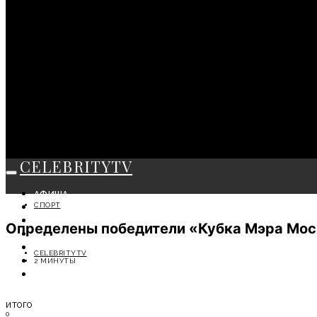
CELEBRITYTV
АФИША
СПОРТ
СОБЫТИЯ
КРАСОТА
Определены победители «Кубка Мэра Мос
МОДА
ЛИЧНОСТЬ
CELEBRITYTV
ОТДЫХ
2 МИНУТЫ
СОВЕТЫ ЭКСПЕРТОВ
ИТОГО
0