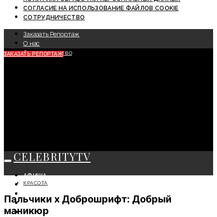
СОГЛАСИЕ НА ИСПОЛЬЗОВАНИЕ ФАЙЛОВ COOKIE
СОТРУДНИЧЕСТВО
Заказать Репортаж
О нас
Сотрудничество
ЗАКАЗАТЬ РЕПОРТАЖ
CELEBRITYTV
АФИША
КРАСОТА
СОБЫТИЯ
КРАСОТА
Пальчики х Доброшрифт: Добрый
МОДА
маникюр
ЛИЧНОСТЬ