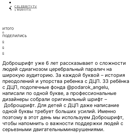
ОТДЫХ
CELEBRITYTV
СОВЕТЫ ЭКСПЕРТОВ
1 МИНУТА
ИТОГО
0
ПОДЕЛИЛИСЬ
0
0
0
Доброшрифт уже 6 лет рассказывает о сложности
людей сдиагнозом церебральный паралич на
широкую аудиторию. За каждой буквой – история
преодолений и упорства ребенка с ДЦП. 33 ребёнка
с ДЦП, подопечные фонда @podarok_angelu,
написали по одной букве, а профессиональные
дизайнеры собрали оригинальный шрифт –
Доброшрифт. Для детей с ДЦП даже написание
одной буквы требует больших усилий. Именно
поэтому в этот день мы используем Доброшрифт,
чтобы напомнить о важности поддержки людей с
серьезными двигательныминарушениями.