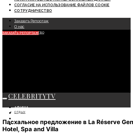
СОГЛАСИЕ НА ИСПОЛЬЗОВАНИЕ ФАЙЛОВ COOKIE
СОТРУДНИЧЕСТВО
Заказать Репортаж
О нас
Сотрудничество
ЗАКАЗАТЬ РЕПОРТАЖ
CELEBRITYTV
АФИША
ОТДЫХ
СОБЫТИЯ
КРАСОТА
Пасхальное предложение в La Réserve Ge
МОДА
Hotel, Spa and Villa
ЛИЧНОСТЬ