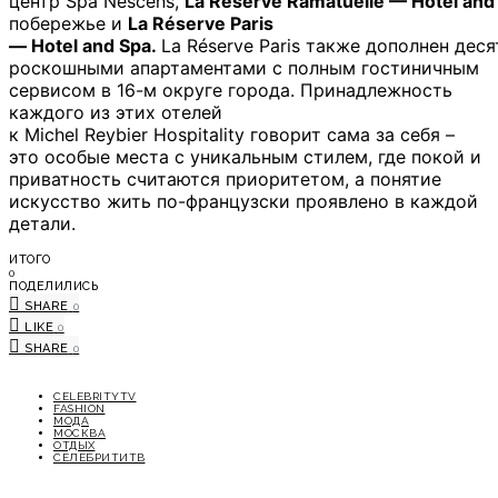
центр Spa Nescens,
La
R
é
serve
Ramatuelle
—
Hotel
and
побережье и
La
R
é
serve
Paris
—
Hotel
and
Spa
.
La Réserve Paris также дополнен дес
роскошными апартаментами с полным гостиничным
сервисом в 16-м округе города. Принадлежность
каждого из этих отелей
к Michel Reybier Hospitality говорит сама за себя –
это особые места с уникальным стилем, где покой и
приватность считаются приоритетом, а понятие
искусство жить по-французски проявлено в каждой
детали.
ИТОГО
0
ПОДЕЛИЛИСЬ
SHARE
0
LIKE
0
SHARE
0
CELEBRITYTV
FASHION
МОДА
МОСКВА
ОТДЫХ
СЕЛЕБРИТИТВ