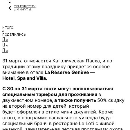
ОТДЫХ
CELEBRITYTV
СОВЕТЫ ЭКСПЕРТОВ
2 МИНУТЫ
ИТОГО
0
ПОДЕЛИЛИСЬ
0
0
0
31 марта отмечается Католическая Пасха, и по
традиции этому празднику придается особое
внимание в отеле
La
Réserve
Genève
—
Hotel,
Spa
and
Villa
.
С 30 по 31 марта гости могут воспользоваться
специальным тарифом для проживания
в
двухместном номере
, а также получить
50% скидку
на второй номер для детей, который
будет оформлен в стиле мини-джунглей. Кроме
этого, в программе пасхального уикенда будут
специальный бранч в ресторане Le Loti с живой
музыкой, занимательная детская программа: охота