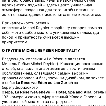
пять ресторанов выполнены в изысканном стиле
африканских лоджей – здесь царит уникальная
атмосфера, созданная для того, чтобы истинные
эстеты наслаждались исключительным комфортом.
Принадлежность отеля к
коллекции Michel Reybier Hospitality говорит сама за
себя – это особое место с уникальным стилем, где
покой и приватность считаются высшим
приоритетом.
О
ГРУППЕ
MICHEL
REYBIER
HOSPITALITY
Владельцем коллекции La Réserve является
Мишель Ребье(Michel Reybier). Коллекция роскошных
отелей, спа, вилл и апартаментов с гостиничным
обслуживанием, славящаяся самым высоким
уровнем сервиса и безупречным дизайном, включает
в себя
:
La
R
é
serve
Eden
au
Lac
Zurich
на
берегу
Цюрихского
озера
,
La
R
é
serve
Gen
è
ve
—
Hotel
,
Spa
and
Villa
,
отель 
102 номера и сюита, оформленный Жаком Гарсиа, и
удостоенный множества наград спа-