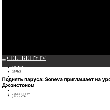
CELEBRITYTV
АФИША
ОТДЫХ
СОБЫТИЯ
КРАСОТА
Поднять паруса: Soneva приглашает на у
МОДА
Джонстоном
ЛИЧНОСТЬ
ОТДЫХ
CELEBRITYTV
СОВЕТЫ ЭКСПЕРТОВ
3 МИНУТЫ