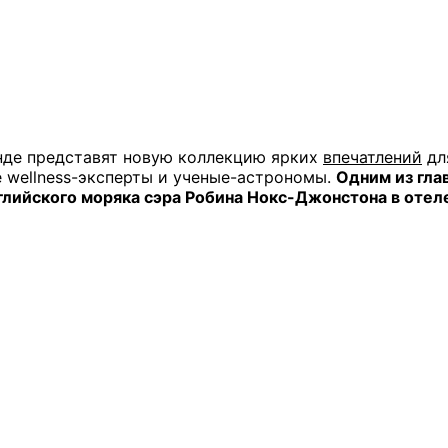
нде представят новую коллекцию ярких
впечатлений
дл
е wellness-эксперты и ученые-астрономы.
Одним из гла
глийского моряка сэра Робина Нокс-Джонстона в отеле