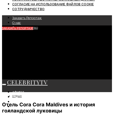
СОГЛАСИЕ НА ИСПОЛЬЗОВАНИЕ ФАЙЛОВ COOKIE
СОТРУДНИЧЕСТВО
Заказать Репортаж
О нас
Сотрудничество
ЗАКАЗАТЬ РЕПОРТАЖ
CELEBRITYTV
АФИША
ОТДЫХ
СОБЫТИЯ
КРАСОТА
Отель Cora Cora Maldives и история
МОДА
голландской луковицы
ЛИЧНОСТЬ