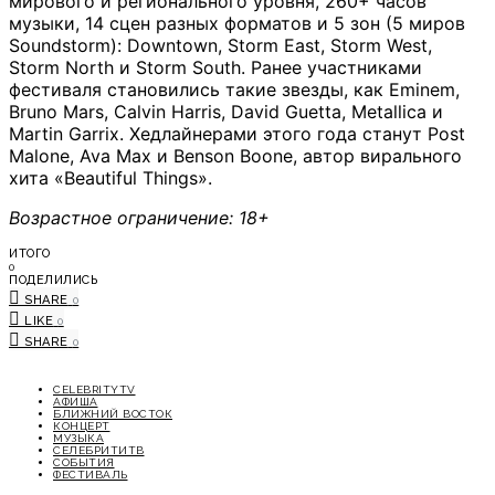
мирового и регионального уровня, 260+ часов
музыки, 14 сцен разных форматов и 5 зон (5 миров
Soundstorm): Downtown, Storm East, Storm West,
Storm North и Storm South. Ранее участниками
фестиваля становились такие звезды, как Eminem,
Bruno Mars, Calvin Harris, David Guetta, Metallica и
Martin Garrix. Хедлайнерами этого года станут Post
Malone, Ava Max и Benson Boone, автор вирального
хита «Beautiful Things».
Возрастное ограничение: 18+
ИТОГО
0
ПОДЕЛИЛИСЬ
SHARE
0
LIKE
0
SHARE
0
CELEBRITYTV
АФИША
БЛИЖНИЙ ВОСТОК
КОНЦЕРТ
МУЗЫКА
СЕЛЕБРИТИТВ
СОБЫТИЯ
ФЕСТИВАЛЬ