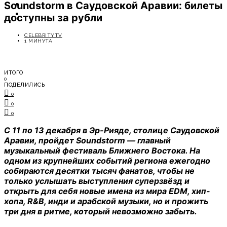
Soundstorm в Саудовской Аравии: билеты
ОТДЫХ
СОВЕТЫ ЭКСПЕРТОВ
доступны за рубли
CELEBRITYTV
1 МИНУТА
ИТОГО
0
ПОДЕЛИЛИСЬ
0
0
0
С 11 по 13 декабря в Эр-Рияде, столице Саудовской
Аравии, пройдет Soundstorm — главный
музыкальный фестиваль Ближнего Востока. На
одном из крупнейших событий региона ежегодно
собираются десятки тысяч фанатов, чтобы не
только услышать выступления суперзвёзд и
открыть для себя новые имена из мира EDM, хип-
хопа, R&B, инди и арабской музыки, но и прожить
три дня в ритме, который невозможно забыть.