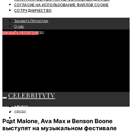
СОГЛАСИЕ НА ИСПОЛЬЗОВАНИЕ ФАЙЛОВ COOKIE
СОТРУДНИЧЕСТВО
Заказать Репортаж
О нас
Сотрудничество
ЗАКАЗАТЬ РЕПОРТАЖ
CELEBRITYTV
АФИША
АФИША
СОБЫТИЯ
КРАСОТА
Post Malone, Ava Max и Benson Boone
МОДА
выступят на музыкальном фестивале
ЛИЧНОСТЬ