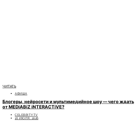
ЧИТАТЬ
АФИША
Блогеры, нейросети и мультимедийное шоу — чего ждать
от MEDiABiZ iNTERACTiVE?
CELEBRITYTV
16 ИЮЛЯ, 2026