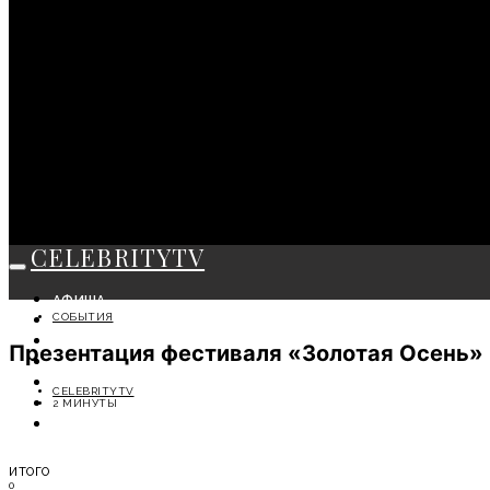
CELEBRITYTV
АФИША
СОБЫТИЯ
СОБЫТИЯ
КРАСОТА
Презентация фестиваля «Золотая Осень»
МОДА
ЛИЧНОСТЬ
CELEBRITYTV
ОТДЫХ
2 МИНУТЫ
СОВЕТЫ ЭКСПЕРТОВ
ИТОГО
0