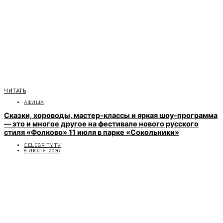
ЧИТАТЬ
АФИША
Сказки, хороводы, мастер-классы и яркая шоу-программа
— это и многое другое на фестивале нового русского
стиля «Фолково» 11 июля в парке «Сокольники»
CELEBRITYTV
8 ИЮЛЯ, 2026