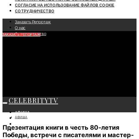
СОГЛАСИЕ НА ИСПОЛЬЗОВАНИЕ ФАЙЛОВ COOKIE
СОТРУДНИЧЕСТВО
Заказать Репортаж
О нас
Сотрудничество
ЗАКАЗАТЬ РЕПОРТАЖ
CELEBRITYTV
АФИША
АФИША
СОБЫТИЯ
КРАСОТА
Презентация книги в честь 80-летия
МОДА
Победы, встречи с писателями и мастер-
ЛИЧНОСТЬ