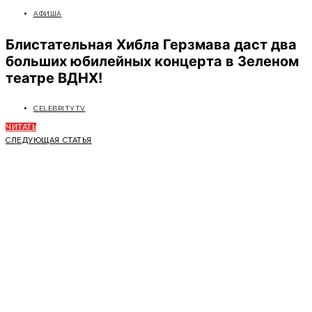
АФИША
Блистательная Хибла Герзмава даст два
больших юбилейных концерта в Зеленом
театре ВДНХ!
CELEBRITYTV
ЧИТАТЬ
СЛЕДУЮЩАЯ СТАТЬЯ