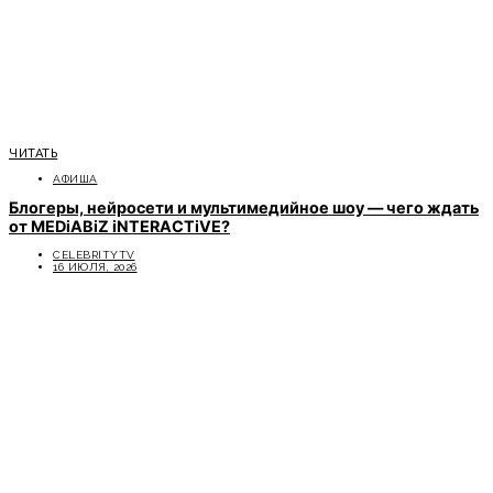
ЧИТАТЬ
АФИША
Блогеры, нейросети и мультимедийное шоу — чего ждать
от MEDiABiZ iNTERACTiVE?
CELEBRITYTV
16 ИЮЛЯ, 2026