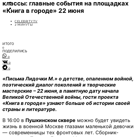
классы: главные события на площадках
ОТДЫХ
СОВЕТЫ ЭКСПЕРТОВ
«Книга в городе» 22 июня
CELEBRITYTV
2 МИНУТЫ
ИТОГО
0
ПОДЕЛИЛИСЬ
0
0
0
«Письма Лидочки М.» о детстве, опаленном войной,
поэтический диалог поколений и творческие
мастерские – 22 июня, в памятную дату начала
Великой Отечественной войны, гости проекта
«Книга в городе» узнают больше об истории своей
страны и литературе.
В 16:00 в
Пушкинском сквере
можно будет увидеть
жизнь в военной Москве глазами маленькой девочки
— современницы тех фронтовых лет. Сборник-