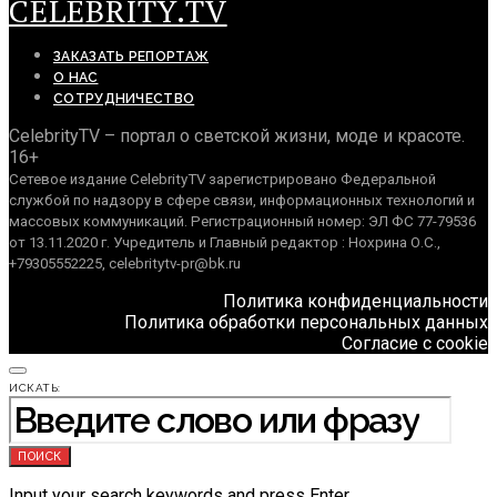
CELEBRITY.TV
ЗАКАЗАТЬ РЕПОРТАЖ
О НАС
СОТРУДНИЧЕСТВО
CelebrityTV – портал о светской жизни, моде и красоте.
16+
Сетевое издание CelebrityTV зарегистрировано Федеральной
службой по надзору в сфере связи, информационных технологий и
массовых коммуникаций. Регистрационный номер: ЭЛ ФС 77-79536
от 13.11.2020 г. Учредитель и Главный редактор : Нохрина О.С.,
+79305552225, celebritytv-pr@bk.ru
Политика конфиденциальности
Политика обработки персональных данных
Согласие с cookie
ИСКАТЬ:
ПОИСК
Input your search keywords and press Enter.