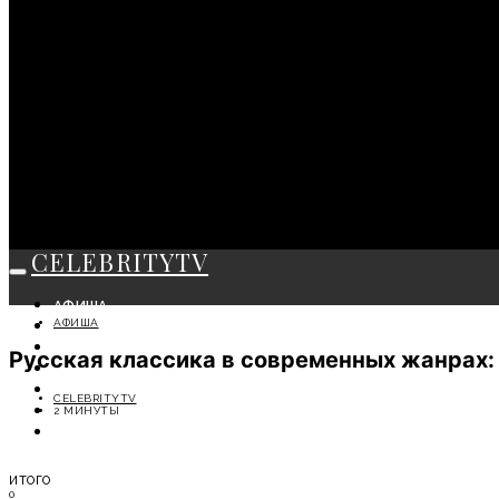
CELEBRITYTV
АФИША
АФИША
СОБЫТИЯ
КРАСОТА
Русская классика в современных жанрах: 
МОДА
ЛИЧНОСТЬ
CELEBRITYTV
ОТДЫХ
2 МИНУТЫ
СОВЕТЫ ЭКСПЕРТОВ
ИТОГО
0