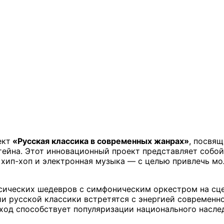
ект
«Русская классика в современных жанрах»
, посвя
ейна. Этот инновационный проект представляет собо
 хип-хоп и электронная музыка — с целью привлечь м
сических шедевров с симфоническим оркестром на сце
 русской классики встретятся с энергией современног
ход способствует популяризации национального насле