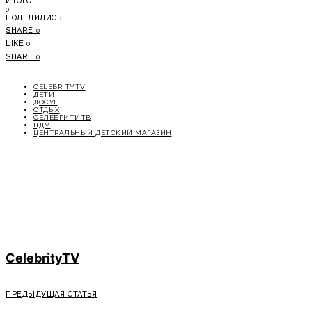
ИТОГО
0
ПОДЕЛИЛИСЬ
SHARE
0
LIKE
0
SHARE
0
CELEBRITYTV
ДЕТИ
ДОСУГ
ОТДЫХ
СЕЛЕБРИТИТВ
ЦДМ
ЦЕНТРАЛЬНЫЙ ДЕТСКИЙ МАГАЗИН
CelebrityTV
ПРЕДЫДУЩАЯ СТАТЬЯ