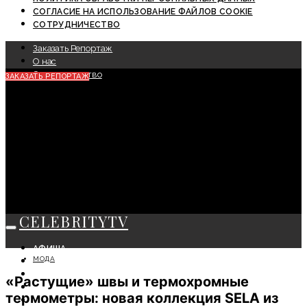
СОГЛАСИЕ НА ИСПОЛЬЗОВАНИЕ ФАЙЛОВ COOKIE
СОТРУДНИЧЕСТВО
Заказать Репортаж
О нас
Сотрудничество
ЗАКАЗАТЬ РЕПОРТАЖ
CELEBRITYTV
АФИША
МОДА
СОБЫТИЯ
КРАСОТА
«Растущие» швы и термохромные
МОДА
термометры: новая коллекция SELA из
ЛИЧНОСТЬ