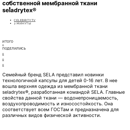
собственной мембранной ткани
ОТДЫХ
СОВЕТЫ ЭКСПЕРТОВ
seladrytex®
CELEBRITYTV
2 МИНУТЫ
ИТОГО
0
ПОДЕЛИЛИСЬ
0
0
0
Семейный бренд SELA представил новинки
технологичной капсулы для детей 0-16 лет. В нее
вошла верхняя одежда из мембранной ткани
seladrytex®, разработанная командой SELA. Главные
свойства данной ткани — водонепроницаемость,
воздухопроводимость и износостойкость. Она
соответствует всем ГОСТам и предназначена для
различных видов физической активности.