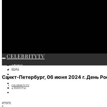
CELEBRITYTV
АФИША
МОДА
СОБЫТИЯ
КРАСОТА
Санкт-Петербург, 06 июня 2024 г. День 
МОДА
ЛИЧНОСТЬ
CELEBRITYTV
ОТДЫХ
4 МИНУТЫ
СОВЕТЫ ЭКСПЕРТОВ
ИТОГО
0