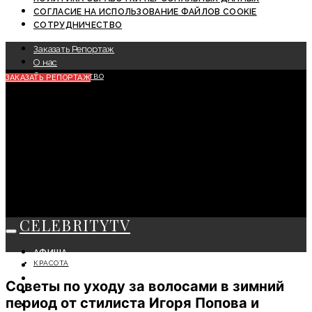
СОГЛАСИЕ НА ИСПОЛЬЗОВАНИЕ ФАЙЛОВ COOKIE
СОТРУДНИЧЕСТВО
Заказать Репортаж
О нас
Сотрудничество
ЗАКАЗАТЬ РЕПОРТАЖ
CELEBRITYTV
АФИША
КРАСОТА
СОБЫТИЯ
КРАСОТА
Советы по уходу за волосами в зимний
МОДА
период от стилиста Игоря Попова и
ЛИЧНОСТЬ