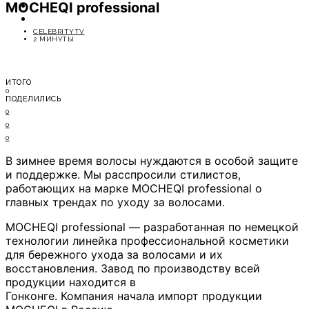
MOCHEQI professional
ОТДЫХ
СОВЕТЫ ЭКСПЕРТОВ
CELEBRITYTV
2 МИНУТЫ
ИТОГО
0
ПОДЕЛИЛИСЬ
0
0
0
В зимнее время волосы нуждаются в особой защите
и поддержке. Мы расспросили стилистов,
работающих на марке MOCHEQI professional о
главных трендах по уходу за волосами.
MOCHEQI professional — разработанная по немецкой
технологии линейка профессиональной косметики
для бережного ухода за волосами и их
восстановления. Завод по производству всей
продукции находится в
Гонконге. Компания начала импорт продукции