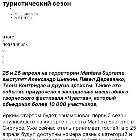
туристический сезон
ОТДЫХ
СОВЕТЫ ЭКСПЕРТОВ
CELEBRITYTV
3 МИНУТЫ
ИТОГО
0
ПОДЕЛИЛИСЬ
0
0
0
25 и 26 апреля на территории Mantera Supreme
выступят Александр Цыпкин, Павел Деревянко,
Теона Контридзе и другие артисты. Также это
событие приурочено к завершению масштабного
творческого фестиваля «Чувства», который
объединил более 10 000 участников.
Ярким стартом будет ознаменован первый сезон
крупнейшего на курорте проекта Mantera Supreme в
Сириусе. Уже сейчас отель принимает гостей, а с 25
апреля будут доступны номера разных категорий и