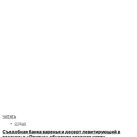
ЧИТАТЬ
ОТДЫХ
Съедобная банка варенья и десерт левитирующий в
воздухе: в «Притче» обновили сладкую карту