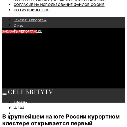
СОГЛАСИЕ НА ИСПОЛЬЗОВАНИЕ ФАЙЛОВ COOKIE
СОТРУДНИЧЕСТВО
Заказать Репортаж
О нас
Сотрудничество
ЗАКАЗАТЬ РЕПОРТАЖ
CELEBRITYTV
АФИША
ОТДЫХ
СОБЫТИЯ
КРАСОТА
В крупнейшем на юге России курортном
МОДА
кластере открывается первый
ЛИЧНОСТЬ