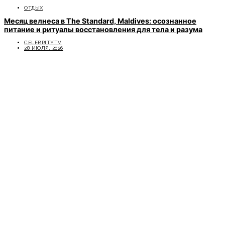
ОТДЫХ
Месяц велнеса в The Standard, Maldives: осознанное
питание и ритуалы восстановления для тела и разума
CELEBRITYTV
28 ИЮЛЯ, 2026