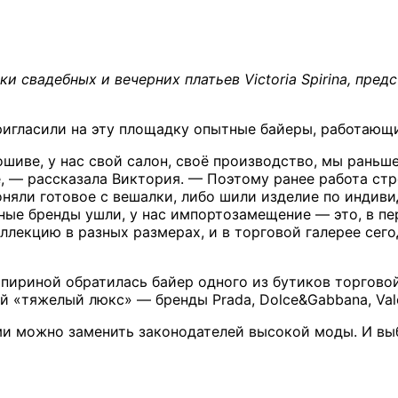
 свадебных и вечерних платьев Victoria Spirina, пре
ригласили на эту площадку опытные байеры, работаю
иве, у нас свой салон, своё производство, мы раньше
, — рассказала Виктория. — Поэтому ранее работа стр
оняли готовое с вешалки, либо шили изделие по инди
ные бренды ушли, у нас импортозамещение — это, в пе
лекцию в разных размерах, и в торговой галерее сего
ириной обратилась байер одного из бутиков торговой 
 «тяжелый люкс» — бренды Prada, Dolce&Gabbana, Valen
ми можно заменить законодателей высокой моды. И выб