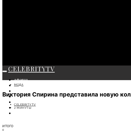
CELEBRITYTV
АФИША
МОДА
СОБЫТИЯ
КРАСОТА
Виктория Спирина представила новую кол
МОДА
ЛИЧНОСТЬ
CELEBRITYTV
ОТДЫХ
2 МИНУТЫ
СОВЕТЫ ЭКСПЕРТОВ
ИТОГО
0