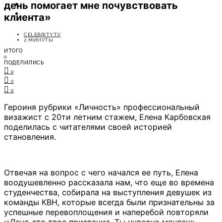
день помогает мне почувствовать
ОТДЫХ
СОВЕТЫ ЭКСПЕРТОВ
клиента»
CELEBRITYTV
2 МИНУТЫ
ИТОГО
0
ПОДЕЛИЛИСЬ
0
0
0
Героиня рубрики «Личность» профессиональный
визажист с 20ти летним стажем, Елена Карбовская
поделилась с читателями своей историей
становления.
Отвечая на вопрос с чего начался ее путь, Елена
воодушевленно рассказала нам, что еще во времена
студенчества, собирала на выступления девушек из
команды КВН, которые всегда были признательны за
успешные перевоплощения и наперебой повторяли