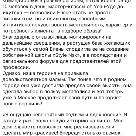
Командировки в разные регионы, поток клиентов до
10 человек в день, мастер-классы от Улан-Уде до
Якутска — позволили Елене стать не просто
визажистом, но и психологом, способным
интуитивно почувствовать ментальность, характер и
потребность клиента- в подборе образа!
Благодарные отзывы лишь мотивировали на
дальнейшие свершения, а растущая база желающих
обучиться у самой Елены сподвигла ее на создание
собственной школы «Style Nsk», а в последствии и
регионального форума для представителей этой
профессии.
Однако, наша героиня не привыкла
довольствоваться малым. Так поняв, что в родном
городе она уже достигла предела своей высоты, она
сделала выбор в пользу мегаполиса и вот теперь
уже в Москве продолжает свой путь и покоряет
новые вершины!
«Я ощущаю невероятный подъем и вдохновение. Я
каждый раз творю новую историю на лицах. Моя
деятельность позволяет мне реализоваться и
сделать мир красивее! Впереди столько съемок,