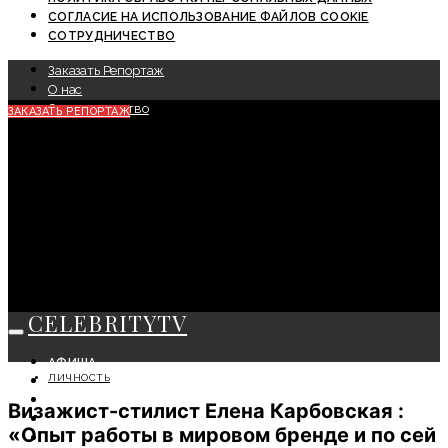
СОГЛАСИЕ НА ИСПОЛЬЗОВАНИЕ ФАЙЛОВ COOKIE
СОТРУДНИЧЕСТВО
Заказать Репортаж
О нас
Сотрудничество
ЗАКАЗАТЬ РЕПОРТАЖ
CELEBRITYTV
АФИША
ЛИЧНОСТЬ
СОБЫТИЯ
КРАСОТА
Визажист-стилист Елена Карбовская :
МОДА
«Опыт работы в мировом бренде и по сей
ЛИЧНОСТЬ