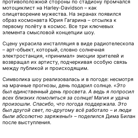
противоположной стороны по стадиону промчался
мотоциклист на Harley-Davidson – как
олицетворение мужества. На экранах появился
образ космонавта Юрия Гагарина – отсылка к
первому полёту в космос. Все три ключевых
элемента смысловой концепции шоу.
Сцену украсила инсталляция в виде радиотелескопа
– арт-объект, который, словно солнечная
электростанция, «принимал» эмоции зрителей и
возвращал их артисту, подчеркивая особую связь
между публикой и происходящим.
Символика шоу реализовалась и в погоде: несмотря
на мрачные прогнозы, день подарил солнце.
«Это
был единственный день просвета. А ведь я попросил
всех близких помолиться за солнце! Магия и удача
произошли. Спасибо, что погода поддержала. Это
был другой свет, по-другому всё работало – и люди
были абсолютно заряжены!»
– поделился Дима Билан
после выступления.