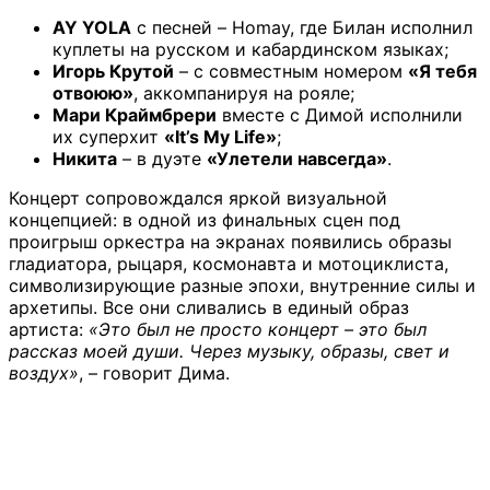
AY YOLA
с песней – Homay, где Билан исполнил
куплеты на русском и кабардинском языках;
Игорь Крутой
– с совместным номером
«Я тебя
отвоюю»
, аккомпанируя на рояле;
Мари Краймбрери
вместе с Димой исполнили
их суперхит
«It’s My Life»
;
Никита
– в дуэте
«Улетели навсегда»
.
Концерт сопровождался яркой визуальной
концепцией: в одной из финальных сцен под
проигрыш оркестра на экранах появились образы
гладиатора, рыцаря, космонавта и мотоциклиста,
символизирующие разные эпохи, внутренние силы и
архетипы. Все они сливались в единый образ
артиста:
«Это был не просто концерт – это был
рассказ моей души. Через музыку, образы, свет и
воздух»
, – говорит Дима.