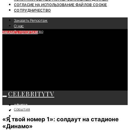
СОГЛАСИЕ НА ИСПОЛЬЗОВАНИЕ ФАЙЛОВ COOKIE
СОТРУДНИЧЕСТВО
Заказать Репортаж
О нас
Сотрудничество
ЗАКАЗАТЬ РЕПОРТАЖ
CELEBRITYTV
АФИША
СОБЫТИЯ
СОБЫТИЯ
КРАСОТА
«Я твой номер 1»: солдаут на стадионе
МОДА
«Динамо»
ЛИЧНОСТЬ