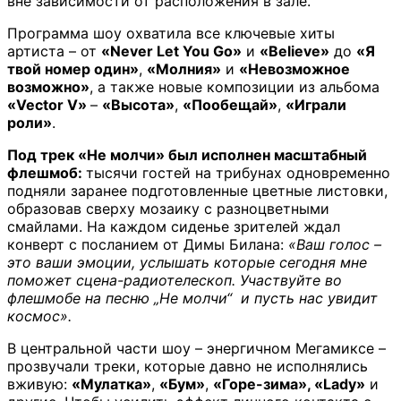
вне зависимости от расположения в зале.
Программа шоу охватила все ключевые хиты
артиста – от
«Never Let You Go»
и
«Believe»
до
«Я
твой номер один»
,
«Молния»
и
«Невозможное
возможно»
, а также новые композиции из альбома
«Vector V»
–
«Высота»
,
«Пообещай»
,
«Играли
роли»
.
Под трек «Не молчи» был исполнен масштабный
флешмоб:
тысячи гостей на трибунах одновременно
подняли заранее подготовленные цветные листовки,
образовав сверху мозаику с разноцветными
смайлами. На каждом сиденье зрителей ждал
конверт с посланием от Димы Билана:
«Ваш голос –
это ваши эмоции, услышать которые сегодня мне
поможет сцена-радиотелескоп. Участвуйте во
флешмобе на песню „Не молчи“ и пусть нас увидит
космос».
В центральной части шоу – энергичном Мегамиксе –
прозвучали треки, которые давно не исполнялись
вживую:
«Мулатка»
,
«Бум»
,
«Горе-зима», «Lady»
и