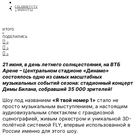
ОТДЫХ
CELEBRITYTV
СОВЕТЫ ЭКСПЕРТОВ
3 МИНУТЫ
ИТОГО
0
ПОДЕЛИЛИСЬ
0
0
0
21 июня, в день летнего солнцестояния, на ВТБ
Арене – Центральном стадионе «Динамо»
состоялось одно из самых масштабных
музыкальных событий сезона: стадионный концерт
Димы Билана, собравший 35 000 зрителей!
Шоу под названием
«Я твой номер 1»
стало не
просто музыкальным выступлением, а настоящим
аудиовизуальным спектаклем с грандиозной
сценографией, живым оркестром и уникальной 3D-
полётной системой FLY, впервые использованной в
России именно для этого шоу.