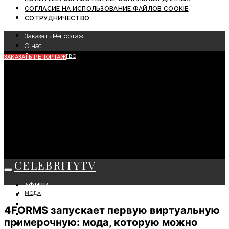
СОГЛАСИЕ НА ИСПОЛЬЗОВАНИЕ ФАЙЛОВ COOKIE
СОТРУДНИЧЕСТВО
Заказать Репортаж
О нас
Сотрудничество
ЗАКАЗАТЬ РЕПОРТАЖ
CELEBRITYTV
АФИША
МОДА
СОБЫТИЯ
КРАСОТА
4FORMS запускает первую виртуальную
МОДА
примерочную: мода, которую можно
ЛИЧНОСТЬ