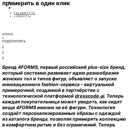
примерить в один клик
ОТДЫХ
СОВЕТЫ ЭКСПЕРТОВ
CELEBRITYTV
2 МИНУТЫ
ИТОГО
0
ПОДЕЛИЛИСЬ
0
0
0
Бренд 4FORMS, первый российский plus-size бренд,
который системно развивает идею разнообразия
женских тел и типов фигур, объявляет о запуске
инновационного fashion-сервиса – виртуальной
примерочной, созданной в партнёрстве с
технологической платформой
dresscode.ai
. Теперь
каждая покупательница может увидеть, как сидят
вещи 4FORMS именно на её фигуре. Технология
создаёт персонализированные образы с одеждой
из каталога бренда, позволяя примерять коллекцию
в комфортном ритме и без ограничений. Теперь