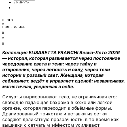
ОТДЫХ
1 МИНУТА
СОВЕТЫ ЭКСПЕРТОВ
ИТОГО
0
ПОДЕЛИЛИСЬ
0
0
0
Коллекция ELISABETTA FRANCHI Весна-Лето 2026
— история, которая развивается через постоянное
чередование света и тени: через тайну и
откровение, через легкость и силу, через тени
истории и розовый свет. Женщина, которая
соблазняет, ведёт и управляет сценой: независимая,
магнетичная, уверенная в себе.
Силуэты вырисовывают тело, не ограничивая его:
свободно падающая бахрома в коже или лёгкой
органзе, которая переходит в объёмные формы.
Драпированный трикотаж и вставки из сетки
создают деликатную прозрачность, в то время как
вышивки с сетчатым эффектом усиливают