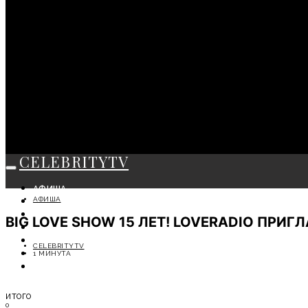
CELEBRITYTV
АФИША
АФИША
СОБЫТИЯ
КРАСОТА
BIG LOVE SHOW 15 ЛЕТ! LOVERADIO ПРИ
МОДА
ЛИЧНОСТЬ
CELEBRITYTV
ОТДЫХ
1 МИНУТА
СОВЕТЫ ЭКСПЕРТОВ
ИТОГО
0