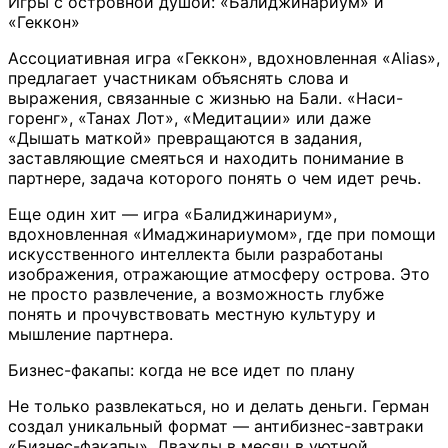
Игры с островной душой: «Балиджинариум» и
«Геккон»
Ассоциативная игра «Геккон», вдохновленная «Alias»,
предлагает участникам объяснять слова и
выражения, связанные с жизнью на Бали. «Наси-
горенг», «Танах Лот», «Медитации» или даже
«Дышать маткой» превращаются в задания,
заставляющие смеяться и находить понимание в
партнере, задача которого понять о чем идет речь.
Еще один хит — игра «Балиджинариум»,
вдохновленная «Имаджинариумом», где при помощи
искусственного интеллекта были разработаны
изображения, отражающие атмосферу острова. Это
не просто развлечение, а возможность глубже
понять и прочувствовать местную культуру и
мышление партнера.
Бизнес-факапы: когда не все идет по плану
Не только развлекаться, но и делать деньги. Герман
создал уникальный формат — антибизнес-завтраки
«Бизнес-факапы». Дважды в месяц в уютной