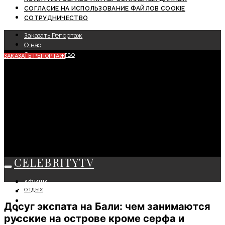
СОГЛАСИЕ НА ИСПОЛЬЗОВАНИЕ ФАЙЛОВ COOKIE
СОТРУДНИЧЕСТВО
Заказать Репортаж
О нас
Сотрудничество
ЗАКАЗАТЬ РЕПОРТАЖ
CELEBRITYTV
АФИША
ОТДЫХ
СОБЫТИЯ
КРАСОТА
Досуг экспата на Бали: чем занимаются
МОДА
русские на острове кроме серфа и
ЛИЧНОСТЬ