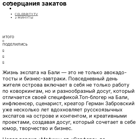
созерцания закатов
ОТДЫХ
СОВЕТЫ ЭКСПЕРТОВ
CELEBRITYTV
2 МИНУТЫ
ИТОГО
0
ПОДЕЛИЛИСЬ
0
0
0
Жизнь экспата на Бали — это не только авокадо-
тосты и бизнес-завтраки. Повседневный день
жителя острова включает в себя не только работу
по коворкингам, но и разнообразный досуг, который
отличается своей спецификой.Топ-блогер на Бали,
инфлюенсер, сценарист, креатор Герман Забровский
уже несколько лет вдохновляет русскоязычных
экспатов на острове и контентом, и креативными
проектами, создавая досуг, который сочетает в себе
юмор, творчество и бизнес.