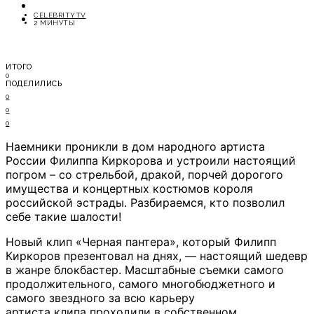
ОТДЫХ
CELEBRITYTV
СОВЕТЫ ЭКСПЕРТОВ
2 МИНУТЫ
ИТОГО
0
ПОДЕЛИЛИСЬ
0
0
0
Наемники проникли в дом народного артиста
России Филиппа Киркорова и устроили настоящий
погром – со стрельбой, дракой, порчей дорогого
имущества и концертных костюмов короля
российской эстрады. Разбираемся, кто позволил
себе такие шалости!
Новый клип «Черная пантера», который Филипп
Киркоров презентовал на днях, — настоящий шедевр
в жанре блокбастер. Масштабные съемки самого
продолжительного, самого многобюджетного и
самого звездного за всю карьеру
артиста клипа проходили в собственном