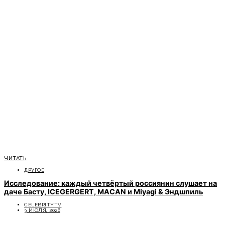
ЧИТАТЬ
ДРУГОЕ
Исследование: каждый четвёртый россиянин слушает на
даче Басту, ICEGERGERT, MACAN и Miyagi & Эндшпиль
CELEBRITYTV
3 ИЮЛЯ, 2026