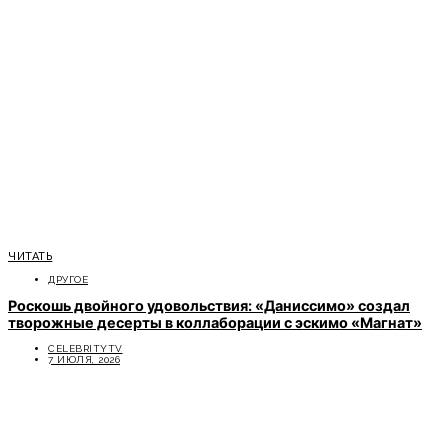
ЧИТАТЬ
ДРУГОЕ
Роскошь двойного удовольствия: «Даниссимо» создал
творожные десерты в коллаборации с эскимо «Магнат»
CELEBRITYTV
7 ИЮЛЯ, 2026