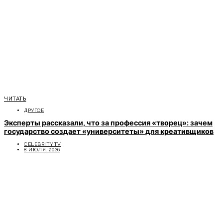
ЧИТАТЬ
ДРУГОЕ
Эксперты рассказали, что за профессия «творец»: зачем
государство создает «университеты» для креативщиков
CELEBRITYTV
8 ИЮЛЯ, 2026