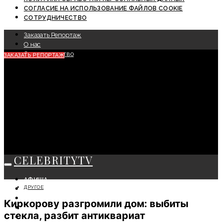
СОГЛАСИЕ НА ИСПОЛЬЗОВАНИЕ ФАЙЛОВ COOKIE
СОТРУДНИЧЕСТВО
Заказать Репортаж
О нас
Сотрудничество
ЗАКАЗАТЬ РЕПОРТАЖ
CELEBRITYTV
АФИША
ДРУГОЕ
СОБЫТИЯ
КРАСОТА
Киркорову разгромили дом: выбиты
МОДА
стекла, разбит антиквариат
ЛИЧНОСТЬ