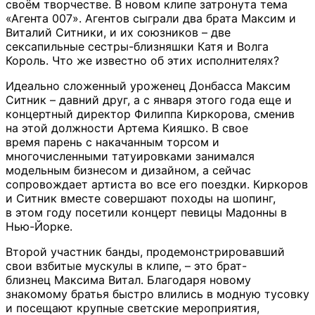
своём творчестве. В новом клипе затронута тема
«Агента 007». Агентов сыграли два брата Максим и
Виталий Ситники, и их союзников – две
сексапильные сестры-близняшки Катя и Волга
Король. Что же известно об этих исполнителях?
Идеально сложенный уроженец Донбасса Максим
Ситник – давний друг, а с января этого года еще и
концертный директор Филиппа Киркорова, сменив
на этой должности Артема Кияшко. В свое
время парень с накачанным торсом и
многочисленными татуировками занимался
модельным бизнесом и дизайном, а сейчас
сопровождает артиста во все его поездки. Киркоров
и Ситник вместе совершают походы на шопинг,
в этом году посетили концерт певицы Мадонны в
Нью-Йорке.
Второй участник банды, продемонстрировавший
свои взбитые мускулы в клипе, – это брат-
близнец Максима Витал. Благодаря новому
знакомому братья быстро влились в модную тусовку
и посещают крупные светские мероприятия,