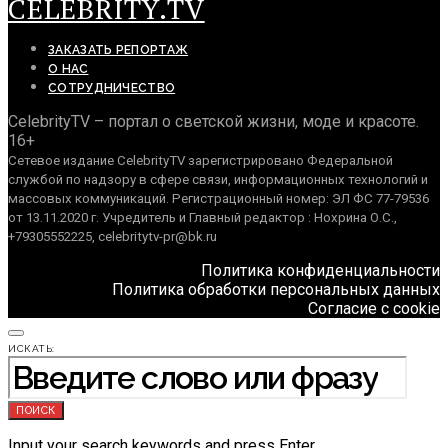
CELEBRITY.TV
ЗАКАЗАТЬ РЕПОРТАЖ
О НАС
СОТРУДНИЧЕСТВО
CelebrityTV – портал о светской жизни, моде и красоте.
16+
Сетевое издание CelebrityTV зарегистрировано Федеральной
службой по надзору в сфере связи, информационных технологий и
массовых коммуникаций. Регистрационный номер: ЭЛ ФС 77-79536
от 13.11.2020 г. Учредитель и Главный редактор : Нохрина О.С.,
+79305552225, celebritytv-pr@bk.ru
Политика конфиденциальности
Политика обработки персональных данных
Согласие с cookie
ИСКАТЬ:
ПОИСК
Input your search keywords and press Enter.