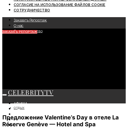
СОГЛАСИЕ НА ИСПОЛЬЗОВАНИЕ ФАЙЛОВ COOKIE
СОТРУДНИЧЕСТВО
Заказать Репортаж
О нас
Сотрудничество
ЗАКАЗАТЬ РЕПОРТАЖ
CELEBRITYTV
АФИША
ОТДЫХ
СОБЫТИЯ
КРАСОТА
Предложение Valentine’s Day в отеле La
МОДА
Réserve Genève — Hotel and Spa
ЛИЧНОСТЬ