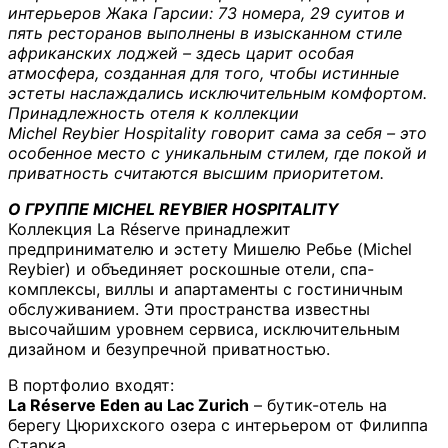
интерьеров Жака Гарсии: 73 номера, 29 суитов и
пять ресторанов выполнены в изысканном стиле
африканских лоджей – здесь царит особая
атмосфера, созданная для того, чтобы истинные
эстеты наслаждались исключительным комфортом.
Принадлежность отеля к коллекции
Michel Reybier Hospitality говорит сама за себя – это
особенное место с уникальным стилем, где покой и
приватность считаются высшим приоритетом.
О ГРУППЕ MICHEL REYBIER HOSPITALITY
Коллекция La Réserve принадлежит
предпринимателю и эстету Мишелю Ребье (Michel
Reybier) и объединяет роскошные отели, спа-
комплексы, виллы и апартаменты с гостиничным
обслуживанием. Эти пространства известны
высочайшим уровнем сервиса, исключительным
дизайном и безупречной приватностью.
В портфолио входят:
La Réserve Eden au Lac Zurich
– бутик-отель на
берегу Цюрихского озера с интерьером от Филиппа
Старка.