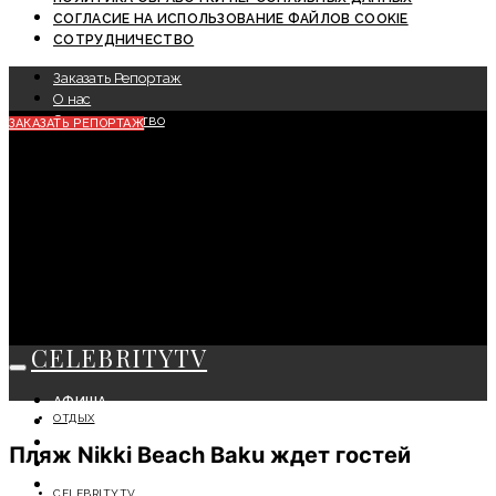
СОГЛАСИЕ НА ИСПОЛЬЗОВАНИЕ ФАЙЛОВ COOKIE
СОТРУДНИЧЕСТВО
Заказать Репортаж
О нас
Сотрудничество
ЗАКАЗАТЬ РЕПОРТАЖ
CELEBRITYTV
АФИША
ОТДЫХ
СОБЫТИЯ
КРАСОТА
Пляж Nikki Beach Baku ждет гостей
МОДА
ЛИЧНОСТЬ
CELEBRITYTV