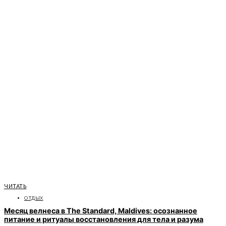
ЧИТАТЬ
ОТДЫХ
Месяц велнеса в The Standard, Maldives: осознанное
питание и ритуалы восстановления для тела и разума