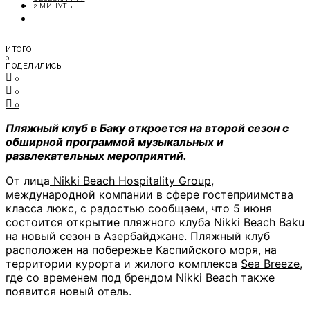
ОТДЫХ
2 МИНУТЫ
СОВЕТЫ ЭКСПЕРТОВ
ИТОГО
0
ПОДЕЛИЛИСЬ
0
0
0
Пляжный клуб в Баку откроется на второй сезон с
обширной программой музыкальных и
развлекательных мероприятий.
От лица
Nikki Beach Hospitality Group
,
международной компании в сфере гостеприимства
класса люкс, с радостью сообщаем, что 5 июня
состоится открытие пляжного клуба Nikki Beach Baku
на новый сезон в Азербайджане. Пляжный клуб
расположен на побережье Каспийского моря, на
территории курорта и жилого комплекса
Sea Breeze
,
где со временем под брендом Nikki Beach также
появится новый отель.