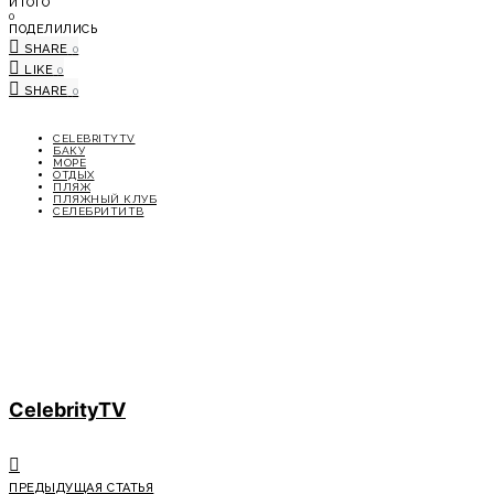
ИТОГО
0
ПОДЕЛИЛИСЬ
SHARE
0
LIKE
0
SHARE
0
CELEBRITYTV
БАКУ
МОРЕ
ОТДЫХ
ПЛЯЖ
ПЛЯЖНЫЙ КЛУБ
СЕЛЕБРИТИТВ
CelebrityTV
ПРЕДЫДУЩАЯ СТАТЬЯ