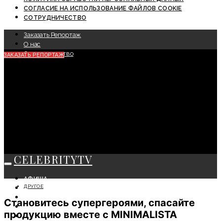
СОГЛАСИЕ НА ИСПОЛЬЗОВАНИЕ ФАЙЛОВ COOKIE
СОТРУДНИЧЕСТВО
Заказать Репортаж
О нас
Сотрудничество
ЗАКАЗАТЬ РЕПОРТАЖ
CELEBRITYTV
АФИША
ДРУГОЕ
СОБЫТИЯ
КРАСОТА
Становитесь супергероями, спасайте
МОДА
продукцию вместе с MINIMALISTA
ЛИЧНОСТЬ