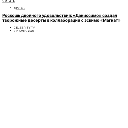
ЧИТАТЬ
ДРУГОЕ
Роскошь двойного удовольствия: «Даниссимо» создал
творожные десерты в коллаборации с эскимо «Магнат»
CELEBRITYTV
7 ИЮЛЯ, 2026