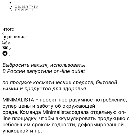
ОТДЫХ
CELEBRITYTV
СОВЕТЫ ЭКСПЕРТОВ
2 МИНУТЫ
ИТОГО
0
ПОДЕЛИЛИСЬ
0
0
0
Выбросить нельзя, использовать
!
В
России
запустили
on-line
outlet
по
продаже косметических средств,
бытовой
химии
и продуктов для здоровья
.
MINIMALISTA – проект про разумное потребление,
супер цены и заботу об окружающей
среде. Команда Minimalistaсоздала отдельную on-
line площадку, чтобы аккумулировать продукцию с
небольшим сроком годности, деформированной
упаковкой и пр.