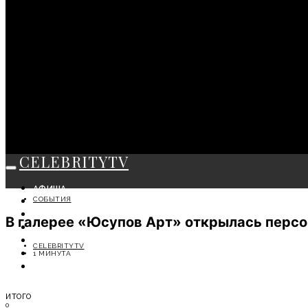
CELEBRITYTV
АФИША
СОБЫТИЯ
СОБЫТИЯ
КРАСОТА
В галерее «Юсупов Арт» открылась персон
МОДА
ЛИЧНОСТЬ
CELEBRITYTV
ОТДЫХ
1 МИНУТА
СОВЕТЫ ЭКСПЕРТОВ
ИТОГО
0