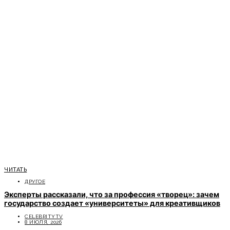
ЧИТАТЬ
ДРУГОЕ
Эксперты рассказали, что за профессия «творец»: зачем
государство создает «университеты» для креативщиков
CELEBRITYTV
8 ИЮЛЯ, 2026