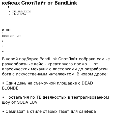
кейсах СпотЛайт от BandLink
ОТДЫХ
СОВЕТЫ ЭКСПЕРТОВ
CELEBRITYTV
1 МИНУТА
ИТОГО
0
ПОДЕЛИЛИСЬ
0
0
0
В новой подборке BandLink СпотЛайт собрали самые
разнообразные кейсы креативного промо — от
классических механик с листовками до разработки
бота с искусственным интеллектом. В новом дропе:
• Один день на съёмочной площадке с DEAD
BLONDE
• Ностальгия по ТВ девяностых в театрализованном
шоу от SODA LUV
• Самиздат в стиле старых газет для сайфера