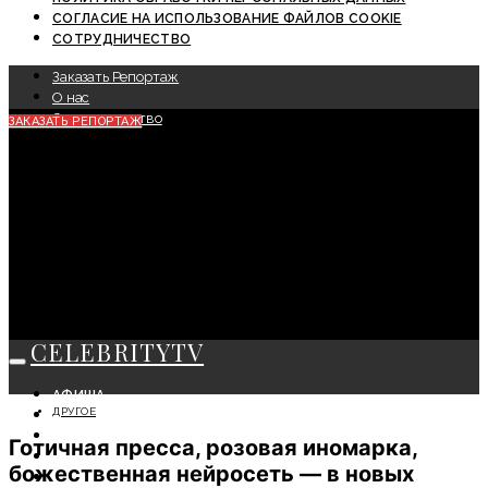
СОГЛАСИЕ НА ИСПОЛЬЗОВАНИЕ ФАЙЛОВ COOKIE
СОТРУДНИЧЕСТВО
Заказать Репортаж
О нас
Сотрудничество
ЗАКАЗАТЬ РЕПОРТАЖ
CELEBRITYTV
АФИША
ДРУГОЕ
СОБЫТИЯ
КРАСОТА
Готичная пресса, розовая иномарка,
МОДА
божественная нейросеть — в новых
ЛИЧНОСТЬ