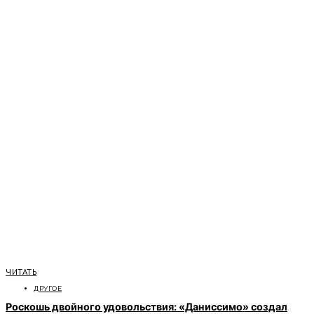
ЧИТАТЬ
ДРУГОЕ
Роскошь двойного удовольствия: «Даниссимо» создал