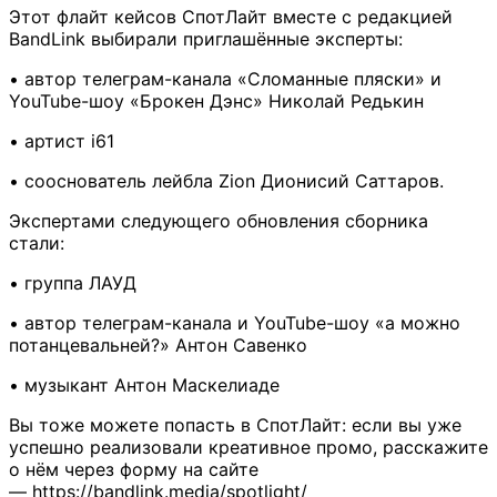
Этот флайт кейсов СпотЛайт вместе с редакцией
BandLink выбирали приглашённые эксперты:
• автор телеграм-канала «Сломанные пляски» и
YouTube-шоу «Брокен Дэнс» Николай Редькин
• артист i61
• сооснователь лейбла Zion Дионисий Саттаров.
Экспертами следующего обновления сборника
стали:
• группа ЛАУД
• автор телеграм-канала и YouTube-шоу «а можно
потанцевальней?» Антон Савенко
• музыкант Антон Маскелиаде
Вы тоже можете попасть в СпотЛайт: если вы уже
успешно реализовали креативное промо, расскажите
о нём через форму на сайте
—
https://bandlink.media/spotlight/