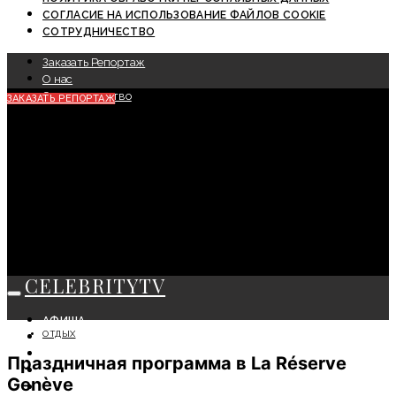
СОГЛАСИЕ НА ИСПОЛЬЗОВАНИЕ ФАЙЛОВ COOKIE
СОТРУДНИЧЕСТВО
Заказать Репортаж
О нас
Сотрудничество
ЗАКАЗАТЬ РЕПОРТАЖ
CELEBRITYTV
АФИША
ОТДЫХ
СОБЫТИЯ
КРАСОТА
Праздничная программа в La Réserve
МОДА
Genève
ЛИЧНОСТЬ