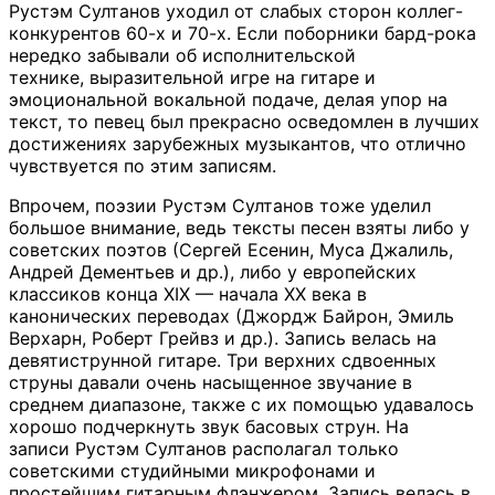
Рустэм Султанов уходил от слабых сторон коллег-
конкурентов 60-х и 70-х. Если поборники бард-рока
нередко забывали об исполнительской
технике, выразительной игре на гитаре и
эмоциональной вокальной подаче, делая упор на
текст, то певец был прекрасно осведомлен в лучших
достижениях зарубежных музыкантов, что отлично
чувствуется по этим записям.
Впрочем, поэзии Рустэм Султанов тоже уделил
большое внимание, ведь тексты песен взяты либо у
советских поэтов (Сергей Есенин, Муса Джалиль,
Андрей Дементьев и др.), либо у европейских
классиков конца XIX — начала XX века в
канонических переводах (Джордж Байрон, Эмиль
Верхарн, Роберт Грейвз и др.). Запись велась на
девятиструнной гитаре. Три верхних сдвоенных
струны давали очень насыщенное звучание в
среднем диапазоне, также с их помощью удавалось
хорошо подчеркнуть звук басовых струн. На
записи Рустэм Султанов располагал только
советскими студийными микрофонами и
простейшим гитарным флэнжером. Запись велась в