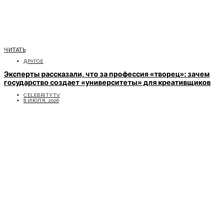
ЧИТАТЬ
ДРУГОЕ
Эксперты рассказали, что за профессия «творец»: зачем
государство создает «университеты» для креативщиков
CELEBRITYTV
8 ИЮЛЯ, 2026