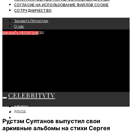
СОГЛАСИЕ НА ИСПОЛЬЗОВАНИЕ ФАЙЛОВ COOKIE
СОТРУДНИЧЕСТВО
Заказать Репортаж
О нас
Сотрудничество
ЗАКАЗАТЬ РЕПОРТАЖ
CELEBRITYTV
АФИША
ДРУГОЕ
СОБЫТИЯ
КРАСОТА
Рустэм Султанов выпустил свои
МОДА
архивные альбомы на стихи Сергея
ЛИЧНОСТЬ