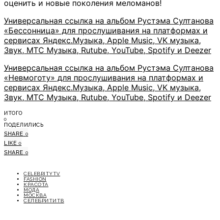
оценить и новые поколения меломанов!
Универсальная ссылка на альбом Рустэма Султанова
«Бессонница» для прослушивания на платформах и
сервисах Яндекс.Музыка, Apple Music, VK музыка,
Звук, МТС Музыка, Rutube, YouTube, Spotify и Deezer
Универсальная ссылка на альбом Рустэма Султанова
«Невмоготу» для прослушивания на платформах и
сервисах Яндекс.Музыка, Apple Music, VK музыка,
Звук, МТС Музыка, Rutube, YouTube, Spotify и Deezer
ИТОГО
0
ПОДЕЛИЛИСЬ
SHARE
0
LIKE
0
SHARE
0
CELEBRITYTV
FASHION
КРАСОТА
МОДА
МОСКВА
СЕЛЕБРИТИТВ