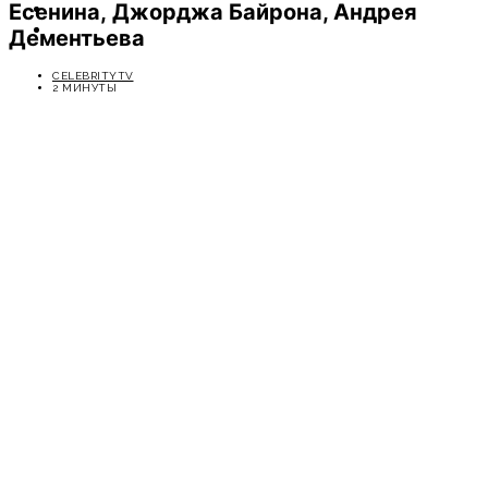
Есенина, Джорджа Байрона, Андрея
ОТДЫХ
СОВЕТЫ ЭКСПЕРТОВ
Дементьева
CELEBRITYTV
2 МИНУТЫ