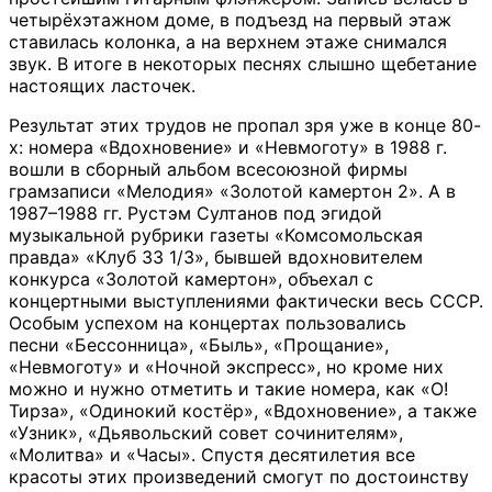
четырёхэтажном доме, в подъезд на первый этаж
ставилась колонка, а на верхнем этаже снимался
звук. В итоге в некоторых песнях слышно щебетание
настоящих ласточек.
Результат этих трудов не пропал зря уже в конце 80-
х: номера «Вдохновение» и «Невмоготу» в 1988 г.
вошли в сборный альбом всесоюзной фирмы
грамзаписи «Мелодия» «Золотой камертон 2». А в
1987–1988 гг. Рустэм Султанов под эгидой
музыкальной рубрики газеты «Комсомольская
правда» «Клуб 33 1/3», бывшей вдохновителем
конкурса «Золотой камертон», объехал с
концертными выступлениями фактически весь СССР.
Особым успехом на концертах пользовались
песни «Бессонница», «Быль», «Прощание»,
«Невмоготу» и «Ночной экспресс», но кроме них
можно и нужно отметить и такие номера, как «О!
Тирза», «Одинокий костёр», «Вдохновение», а также
«Узник», «Дьявольский совет сочинителям»,
«Молитва» и «Часы». Спустя десятилетия все
красоты этих произведений смогут по достоинству