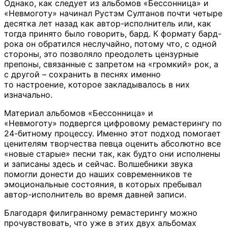
Однако, как следует из альбомов «Бессонница» и
«Невмоготу» начинал Рустэм Султанов почти четыре
десятка лет назад как автор-исполнитель или, как
тогда принято было говорить, бард. К формату бард-
рока он обратился неслучайно, потому что, с одной
стороны, это позволяло преодолеть цензурные
препоны, связанные с запретом на «громкий» рок, а
с другой – сохранить в песнях именно
то настроение, которое закладывалось в них
изначально.
Материал альбомов «Бессонница» и
«Невмоготу» подвергся цифровому ремастерингу по
24-битному процессу. Именно этот подход помогает
ценителям творчества певца оценить абсолютно все
«новые старые» песни так, как будто они исполнены
и записаны здесь и сейчас. Волшебники звука
помогли донести до наших современников те
эмоциональные состояния, в которых пребывал
автор-исполнитель во время давней записи.
Благодаря филигранному ремастерингу можно
прочувствовать, что уже в этих двух альбомах