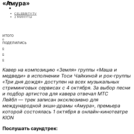
«Амура»
ОТДЫХ
СОВЕТЫ ЭКСПЕРТОВ
CELEBRITYTV
2 МИНУТЫ
ИТОГО
0
ПОДЕЛИЛИСЬ
0
0
0
Кавер на композицию «Земля» группы «Маша и
медведи» в исполнении Тоси Чайкиной и рок-группы
«Три дня дождя» доступен
на всех
музыкальных
стриминговых сервисах с 4 октября. За выбор песни
и подбор артистов для кавера отвечал МТС
Лейбл
—
трек записан эксклюзивно для
международной экшн-драмы «Амура», премьера
которой состоялась 1 октября в онлайн-кинотеатре
KION
Послушать саундтрек: