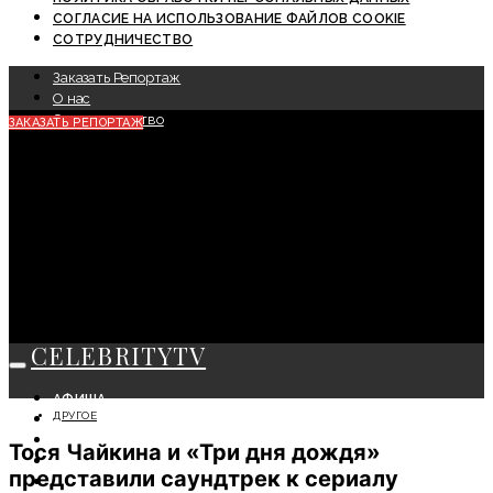
СОГЛАСИЕ НА ИСПОЛЬЗОВАНИЕ ФАЙЛОВ COOKIE
СОТРУДНИЧЕСТВО
Заказать Репортаж
О нас
Сотрудничество
ЗАКАЗАТЬ РЕПОРТАЖ
CELEBRITYTV
АФИША
ДРУГОЕ
СОБЫТИЯ
КРАСОТА
Тося Чайкина и «Три дня дождя»
МОДА
представили саундтрек к сериалу
ЛИЧНОСТЬ