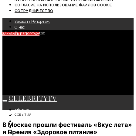
СОГЛАСИЕ НА ИСПОЛЬЗОВАНИЕ ФАЙЛОВ COOKIE
СОТРУДНИЧЕСТВО
Заказать Репортаж
О нас
Сотрудничество
ЗАКАЗАТЬ РЕПОРТАЖ
CELEBRITYTV
АФИША
СОБЫТИЯ
СОБЫТИЯ
КРАСОТА
В Москве прошли фестиваль «Вкус лета»
МОДА
и Премия «Здоровое питание»
ЛИЧНОСТЬ