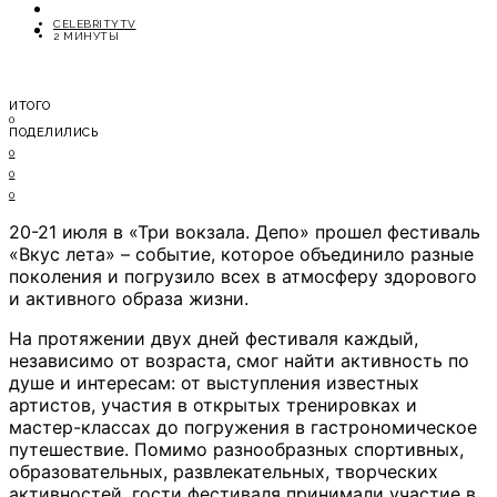
ОТДЫХ
CELEBRITYTV
СОВЕТЫ ЭКСПЕРТОВ
2 МИНУТЫ
ИТОГО
0
ПОДЕЛИЛИСЬ
0
0
0
20-21 июля в «Три вокзала. Депо» прошел фестиваль
«Вкус лета» – событие, которое объединило разные
поколения и погрузило всех в атмосферу здорового
и активного образа жизни.
На протяжении двух дней фестиваля каждый,
независимо от возраста, смог найти активность по
душе и интересам: от выступления известных
артистов, участия в открытых тренировках и
мастер-классах до погружения в гастрономическое
путешествие. Помимо разнообразных спортивных,
образовательных, развлекательных, творческих
активностей, гости фестиваля принимали участие в