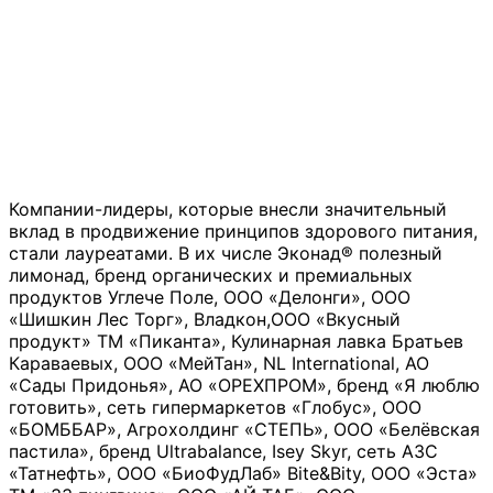
Компании-лидеры, которые внесли значительный
вклад в продвижение принципов здорового питания,
стали лауреатами. В их числе Эконад® полезный
лимонад, бренд органических и премиальных
продуктов Углече Поле, ООО «Делонги», ООО
«Шишкин Лес Торг», Владкон,ООО «Вкусный
продукт» ТМ «Пиканта», Кулинарная лавка Братьев
Караваевых, ООО «МейТан», NL International, АО
«Сады Придонья», АО «ОРЕХПРОМ», бренд «Я люблю
готовить», сеть гипермаркетов «Глобус», ООО
«БОМББАР», Агрохолдинг «СТЕПЬ», ООО «Белёвская
пастила», бренд Ultrabalance, Isey Skyr, сеть АЗС
«Татнефть», ООО «БиоФудЛаб» Bite&Bity, ООО «Эста»