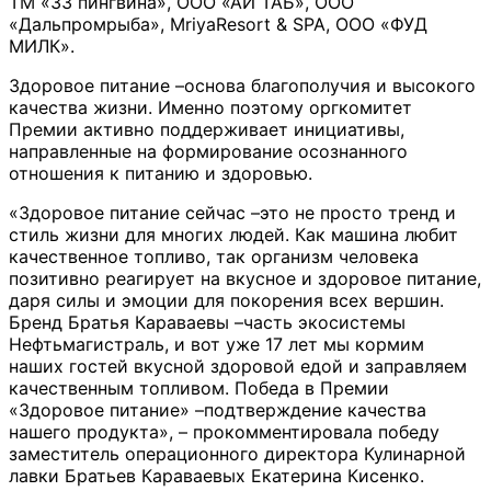
ТМ «33 пингвина», ООО «АЙ ТАБ», ООО
«Дальпромрыба», MriyaResort & SPA, ООО «ФУД
МИЛК».
Здоровое питание –основа благополучия и высокого
качества жизни. Именно поэтому оргкомитет
Премии активно поддерживает инициативы,
направленные на формирование осознанного
отношения к питанию и здоровью.
«Здоровое питание сейчас –это не просто тренд и
стиль жизни для многих людей. Как машина любит
качественное топливо, так организм человека
позитивно реагирует на вкусное и здоровое питание,
даря силы и эмоции для покорения всех вершин.
Бренд Братья Караваевы –часть экосистемы
Нефтьмагистраль, и вот уже 17 лет мы кормим
наших гостей вкусной здоровой едой и заправляем
качественным топливом. Победа в Премии
«Здоровое питание» –подтверждение качества
нашего продукта», – прокомментировала победу
заместитель операционного директора Кулинарной
лавки Братьев Караваевых Екатерина Кисенко.