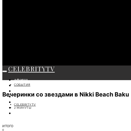
CELEBRITYTV
АФИША
СОБЫТИЯ
СОБЫТИЯ
КРАСОТА
Вечеринки со звездами в Nikki Beach Baku
МОДА
ЛИЧНОСТЬ
CELEBRITYTV
ОТДЫХ
2 МИНУТЫ
СОВЕТЫ ЭКСПЕРТОВ
ИТОГО
0