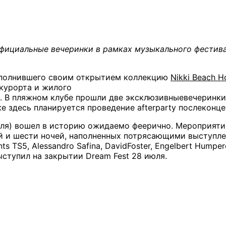
фициальные вечеринки в рамках
музыкального
фестив
 пополнившего своим открытием коллекцию
Nikki Beach H
курорта и жилого
ch. В пляжном клубе прошли две эксклюзивныевечеринк
 здесь планируется проведение afterparty послеконцер
юля) вошел в историю ожидаемо феерично. Мероприяти
ей и шести ночей, наполненных потрясающими выступле
ts TS5, Alessandro Safina, DavidFoster, Engelbert Humper
ыступил на закрытии Dream Fest 28 июля.