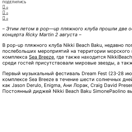
ПОДЕЛИЛИСЬ
0
0
0
–
Этим летом
в
pop
—
up
пляжного клуба
прошли
две о
концерта
Ricky
Martin
2 августа
–
В pop-up пляжного клуба Nikki Beach Baku, недавно
послебольших мероприятий на территории морского 
комплекса
Sea Breeze
, где также находится NikkiBea
среди гостей присутствовали мировые звезды, а также
Первый музыкальный фестиваль Dream Fest (23-28 и
комплексе Sea Breeze в течение шести солнечных дн
как Jason Derulo, Enigma, Ани Лорак, Craig David Presen
Постоянный диджей Nikki Beach Baku SimonePaolino в