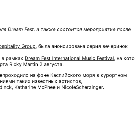
аля
Dream
Fest
,
а также состоится
мероприятие
после
ospitality Group
, была анонсирована серия вечеринок
и в рамках
Dream Fest International Music Festival
, на кот
та Ricky Martin 2 августа.
епроходило на фоне Каспийского моря в курортном
ниями таких известных артистов,
dinck, Katharine McPhee и NicoleScherzinger.