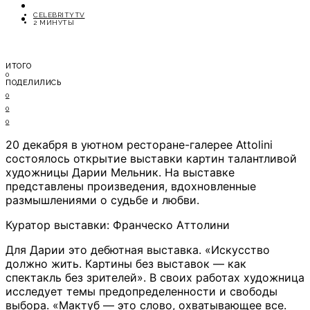
ОТДЫХ
CELEBRITYTV
СОВЕТЫ ЭКСПЕРТОВ
2 МИНУТЫ
ИТОГО
0
ПОДЕЛИЛИСЬ
0
0
0
20 декабря в уютном ресторане-галерее Attolini
состоялось открытие выставки картин талантливой
художницы Дарии Мельник. На выставке
представлены произведения, вдохновленные
размышлениями о судьбе и любви.
Куратор выставки: Франческо Аттолини
Для Дарии это дебютная выставка. «Искусство
должно жить. Картины без выставок — как
спектакль без зрителей». В своих работах художница
исследует темы предопределенности и свободы
выбора. «Мактуб — это слово, охватывающее все.