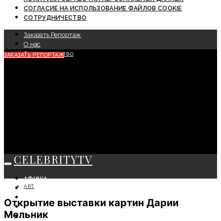
СОГЛАСИЕ НА ИСПОЛЬЗОВАНИЕ ФАЙЛОВ COOKIE
СОТРУДНИЧЕСТВО
Заказать Репортаж
О нас
Сотрудничество
ЗАКАЗАТЬ РЕПОРТАЖ
CELEBRITYTV
АФИША
ART
СОБЫТИЯ
КРАСОТА
Открытие выставки картин Дарии
МОДА
Мельник
ЛИЧНОСТЬ