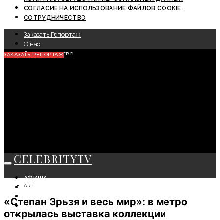
СОГЛАСИЕ НА ИСПОЛЬЗОВАНИЕ ФАЙЛОВ COOKIE
СОТРУДНИЧЕСТВО
Заказать Репортаж
О нас
Сотрудничество
ЗАКАЗАТЬ РЕПОРТАЖ
CELEBRITYTV
АФИША
ART
СОБЫТИЯ
КРАСОТА
«Степан Эрьзя и весь мир»: в метро
МОДА
открылась выставка коллекции
ЛИЧНОСТЬ