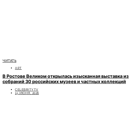
ЧИТАТЬ
ART
В Ростове Великом открылась изысканная выставка из
собраний 30 российских музеев и частных коллекций
CELEBRITYTV
15 ИЮНЯ, 2026