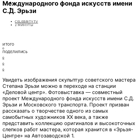
Международного фонда искусств имени
ОТДЫХ
СОВЕТЫ ЭКСПЕРТОВ
С.Д. Эрьзи
CELEBRITYTV
2 МИНУТЫ
ИТОГО
0
ПОДЕЛИЛИСЬ
0
0
0
Увидеть изображения скульптур советского мастера
Степана Эрьзи можно в переходе на станции
«Деловой центр». Фотовыставка — совместный
проект Международного фонда искусств имени С.Д.
Эрьзи и Московского транспорта. Проект призван
рассказать о творчестве одного из самых
самобытных художников XX века, а также
представить коллекцию оригиналов и высокоточных
слепков работ мастера, которая хранится в «Эрьзя-
Центре» на Автозаводской 1.