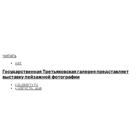
ЧИТАТЬ
ART
Государственная Третьяковская галерея представляет
выставку пейзажной фотографии
CELEBRITYTV
5 АВГУСТА, 2026